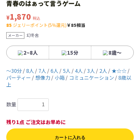
青春のはぁって言うゲーム
1,870
¥
税込
85
ジェリーポイント(5％還元)
￥85相当
幻冬舍
メーカー
2~8人
15分
8歳〜
〜30分
8人
7人
6人
5人
4人
3人
2人
★☆☆
パーティー
想像力
小箱
コミュニケーション
8歳以
上
数量
残り1点 ご注文はお早めに
カートに入れる