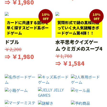
⇒ ￥1,980
10%
10%
0FF
0FF
カードに共通する図形を
質問形式で謎の真相に迫
早く探すスピード系ボー
っていく大人気謎解きボ
ドゲーム
ードゲーム第4弾！！
ドブル
水平思考クイズゲー
ム ウミガメのスープ4
￥2,200
⇒ ￥1,980
￥1,760
⇒ ￥1,584