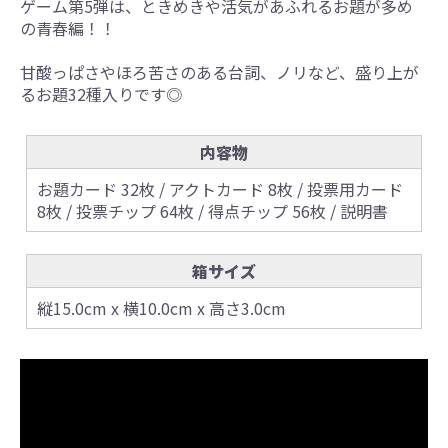
ゲーム第5弾は、ときめきや活気があふれるお題が多め
の青春編！！
甘酸っぱさやほろ苦さのある台詞、ノリなど、盛り上が
るお題32種入りです◎
内容物
お題カード 32枚 / アクトカード 8枚 / 投票用カード
8枚 / 投票チップ 64枚 / 得点チップ 56枚 / 説明書
箱サイズ
縦15.0cm x 横10.0cm x 高さ3.0cm