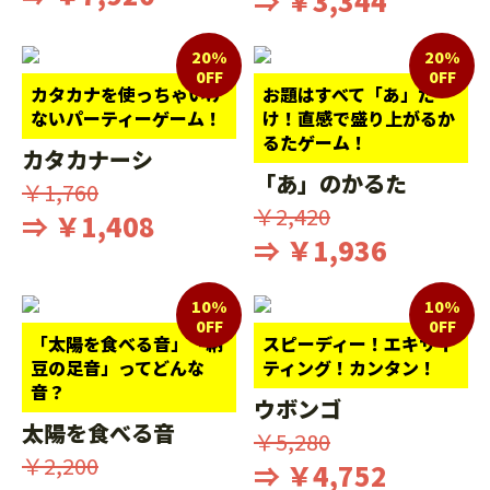
⇒ ￥3,344
20%
20%
0FF
0FF
カタカナを使っちゃいけ
お題はすべて「あ」だ
ないパーティーゲーム！
け！直感で盛り上がるか
るたゲーム！
カタカナーシ
「あ」のかるた
￥1,760
￥2,420
⇒ ￥1,408
⇒ ￥1,936
10%
10%
0FF
0FF
「太陽を食べる音」「納
スピーディー！エキサイ
豆の足音」ってどんな
ティング！カンタン！
音？
ウボンゴ
太陽を食べる音
￥5,280
￥2,200
⇒ ￥4,752