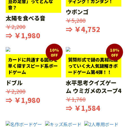
豆の足音」ってどんな
ティング！カンタン！
音？
ウボンゴ
太陽を食べる音
￥5,280
￥2,200
⇒ ￥4,752
⇒ ￥1,980
10%
10%
0FF
0FF
カードに共通する図形を
質問形式で謎の真相に迫
早く探すスピード系ボー
っていく大人気謎解きボ
ドゲーム
ードゲーム第4弾！！
ドブル
水平思考クイズゲー
ム ウミガメのスープ4
￥2,200
⇒ ￥1,980
￥1,760
⇒ ￥1,584