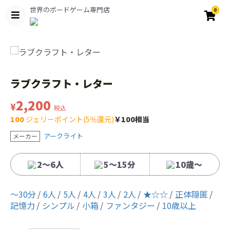
世界のボードゲーム専門店
0
ラブクラフト・レター
2,200
¥
税込
100
ジェリーポイント(5％還元)
￥100相当
アークライト
メーカー
2〜6人
5〜15分
10歳〜
〜30分
6人
5人
4人
3人
2人
★☆☆
正体隠匿
記憶力
シンプル
小箱
ファンタジー
10歳以上