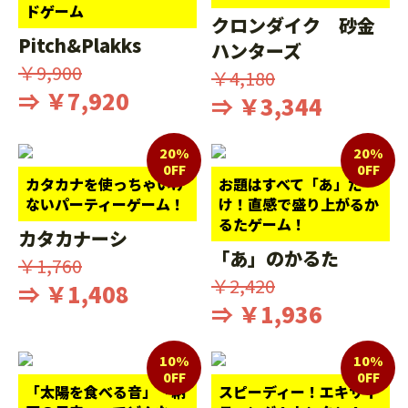
ドゲーム
クロンダイク 砂金
Pitch&Plakks
ハンターズ
￥9,900
￥4,180
⇒ ￥7,920
⇒ ￥3,344
20%
20%
0FF
0FF
カタカナを使っちゃいけ
お題はすべて「あ」だ
ないパーティーゲーム！
け！直感で盛り上がるか
るたゲーム！
カタカナーシ
「あ」のかるた
￥1,760
￥2,420
⇒ ￥1,408
⇒ ￥1,936
10%
10%
0FF
0FF
「太陽を食べる音」「納
スピーディー！エキサイ