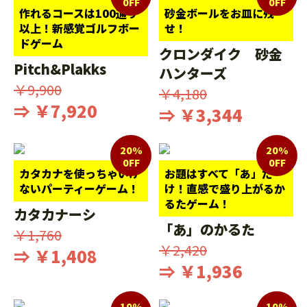
0FF
0FF
作れるコースは100通り
砂金ボールをお皿に残
以上！新感覚ゴルフボー
せ！
ドゲーム
クロンダイク 砂金
Pitch&Plakks
ハンターズ
￥9,900
￥4,180
⇒ ￥7,920
⇒ ￥3,344
20%
20%
0FF
0FF
カタカナを使っちゃいけ
お題はすべて「あ」だ
ないパーティーゲーム！
け！直感で盛り上がるか
るたゲーム！
カタカナーシ
「あ」のかるた
￥1,760
￥2,420
⇒ ￥1,408
⇒ ￥1,936
10%
10%