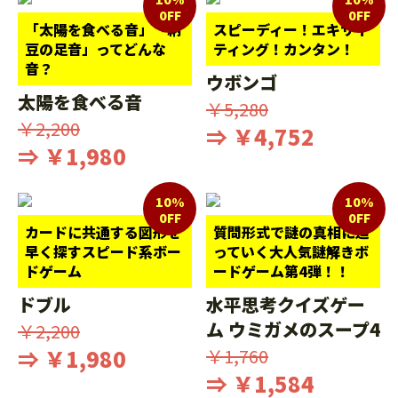
0FF
0FF
「太陽を食べる音」「納
スピーディー！エキサイ
豆の足音」ってどんな
ティング！カンタン！
音？
ウボンゴ
太陽を食べる音
￥5,280
￥2,200
⇒ ￥4,752
⇒ ￥1,980
10%
10%
0FF
0FF
カードに共通する図形を
質問形式で謎の真相に迫
早く探すスピード系ボー
っていく大人気謎解きボ
ドゲーム
ードゲーム第4弾！！
ドブル
水平思考クイズゲー
ム ウミガメのスープ4
￥2,200
⇒ ￥1,980
￥1,760
⇒ ￥1,584