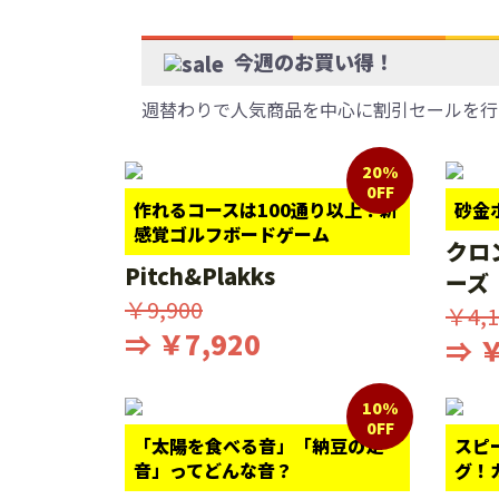
今週のお買い得！
週替わりで人気商品を中心に割引セールを行
20%
0FF
作れるコースは100通り以上！新
砂金
感覚ゴルフボードゲーム
クロ
Pitch&Plakks
ーズ
￥9,900
￥4,1
⇒ ￥7,920
⇒ ￥
10%
0FF
「太陽を食べる音」「納豆の足
スピ
音」ってどんな音？
グ！