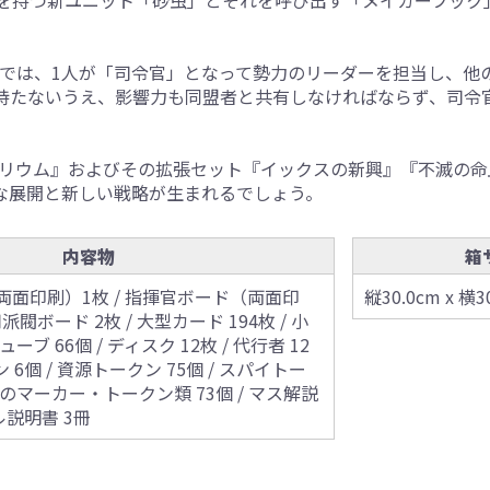
。
ールでは、1人が「司令官」となって勢力のリーダーを担当し、
持たないうえ、影響力も同盟者と共有しなければならず、司令
ペリウム』およびその拡張セット『イックスの新興』『不滅の
な展開と新しい戦略が生まれるでしょう。
内容物
箱
面印刷）1枚 / 指揮官ボード（両面印
縦30.0cm x 横3
派閥ボード 2枚 / 大型カード 194枚 / 小
ューブ 66個 / ディスク 12枚 / 代行者 12
 6個 / 資源トークン 75個 / スパイトー
の他のマーカー・トークン類 73個 / マス解説
ル説明書 3冊