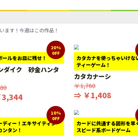
います！今週はこの作品！
20%
0FF
ボールをお皿に残せ！
カタカナを使っちゃいけな
ティーゲーム！
ンダイク 砂金ハンタ
カタカナーシ
￥1,760
80
⇒ ￥1,408
3,344
10%
0FF
ーディー！エキサイティン
カードに共通する図形を早
カンタン！
スピード系ボードゲーム