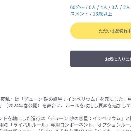
60分〜
6人
4人
3人
2人
スメント
13歳以上
ただいま品切れ
お気に入りに
ム 反乱』は「デューン 砂の惑星：インペリウム」を元にした、
T2』（2024年春公開）を舞台に、ルールを改定し要素を追加し
ントを軸にした進行は『デューン 砂の惑星：インペリウム』
人用の「ライバルルール」専用コンポーネント、オプションルール
を持つ新ユニット「砂虫」とそれを呼び出す「メイカーフック