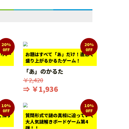
20%
20%
0FF
0FF
いパー
お題はすべて「あ」だけ！直感で
盛り上がるかるたゲーム！
「あ」のかるた
￥2,420
⇒ ￥1,936
10%
10%
0FF
0FF
く探す
質問形式で謎の真相に迫っていく
大人気謎解きボードゲーム第4
弾！！