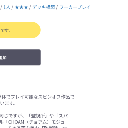
1人
★★★
デッキ構築
ワーカープレイ
中です。
追加
単体でプレイ可能なスピンオフ作品で
ています。
と同じですが、「監視所」や「スパ
「CHOAM（チョアム）モジュー
」、その進軍を阻む「防嵐壁」な