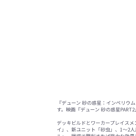
『デューン 砂の惑星：インペリウ
す。映画『デューン 砂の惑星PAR
デッキビルドとワーカープレイスメ
イ」、新ユニット「砂虫」、1～2
ル」、戦場で勝利すれば強力な効果