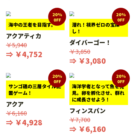
20%
20%
0FF
0FF
海中の王者を目指す。
潜れ！視界ゼロの宝探
し！
アクアティカ
ダイバーゴー！
￥5,940
￥3,850
⇒ ￥4,752
⇒ ￥3,080
20%
20%
0FF
0FF
サンゴ礁の三層タイル配
海洋学者となって魚を発
置ゲーム！
見。卵を孵化させ、群れ
に成長させよう！
アクア
フィンスパン
￥6,160
￥7,700
⇒ ￥4,928
⇒ ￥6,160