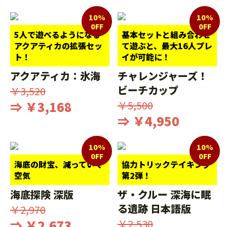
10%
10%
0FF
0FF
5人で遊べるようになる
基本セットと組み合わせ
アクアティカの拡張セッ
て遊ぶと、最大16人プレ
ト！
イが可能に！
アクアティカ：氷海
チャレンジャーズ！
ビーチカップ
￥3,520
⇒ ￥3,168
￥5,500
⇒ ￥4,950
10%
10%
0FF
0FF
海底の財宝、減っていく
協力トリックテイキング
空気
第2弾！
海底探険 深版
ザ・クルー 深海に眠
る遺跡 日本語版
￥2,970
⇒ ￥2,673
￥2,530