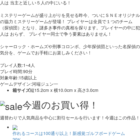
人は 当主と近しい５人の中にいる！
ミステリーゲームが盛り上がりを見せる昨今、ついにＳＮＥオリジナル
の協力ミステリーゲームが登場！ プレイヤーは全員で１つのチーム
（探偵団）となり、謎多き事件の真相を探ります。プレイヤーの中に犯
人は おらず、 プレイヤー同士で争う要素はありません！
シャーロック・ホームズや刑事コロンボ、少年探偵団といった名探偵の
気分を、ゲームでお手軽にお楽しみください！
プレイ人数:1~4人
プレイ時間:90分
対象年齢:15歳以上
ゲームデザイン:河端ジュン一
箱サイズ
縦15.2cm x 横10.0cm x 高さ3.0cm
今週のお買い得！
週替わりで人気商品を中心に割引セールを行います！今週はこの作品！
作れるコースは100通り以上！新感覚ゴルフボードゲーム
20%