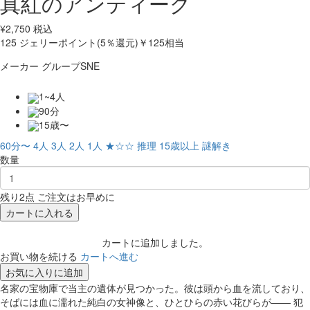
真紅のアンティーク
¥
2,750
税込
125
ジェリーポイント(5％還元)
￥125相当
メーカー
グループSNE
1~4人
90分
15歳〜
60分〜
4人
3人
2人
1人
★☆☆
推理
15歳以上
謎解き
数量
残り2点 ご注文はお早めに
カートに入れる
カートに追加しました。
お買い物を続ける
カートへ進む
お気に入りに追加
名家の宝物庫で当主の遺体が見つかった。彼は頭から血を流しており、
そばには血に濡れた純白の女神像と、ひとひらの赤い花びらが―― 犯