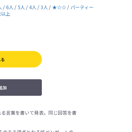
人
6人
5人
4人
3人
★☆☆
パーティー
歳以上
れる
追加
れる言葉を書いて発表。同じ回答を書