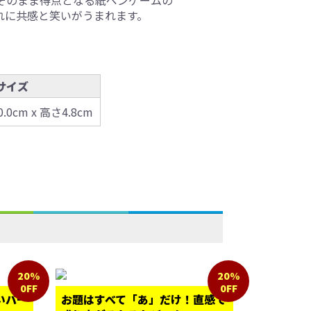
そのまま得点となる紙ペンゲームの
れに共感と笑いがうまれます。
サイズ
0.0cm x 高さ4.8cm
20%
20%
0FF
0FF
いパー
お題はすべて「あ」だけ！直感で