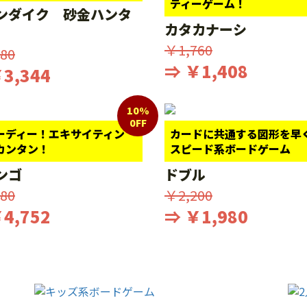
ティーゲーム！
ンダイク 砂金ハンタ
カタカナーシ
￥1,760
80
⇒ ￥1,408
3,344
10%
0FF
ーディー！エキサイティン
カードに共通する図形を早
カンタン！
スピード系ボードゲーム
ンゴ
ドブル
80
￥2,200
4,752
⇒ ￥1,980