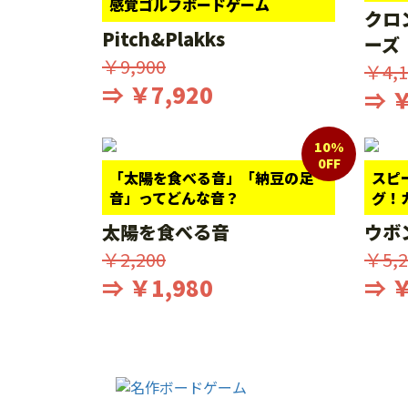
感覚ゴルフボードゲーム
クロ
Pitch&Plakks
ーズ
￥9,900
￥4,1
⇒ ￥7,920
⇒ ￥
10%
0FF
「太陽を食べる音」「納豆の足
スピ
音」ってどんな音？
グ！
太陽を食べる音
ウボ
￥2,200
￥5,2
⇒ ￥1,980
⇒ ￥