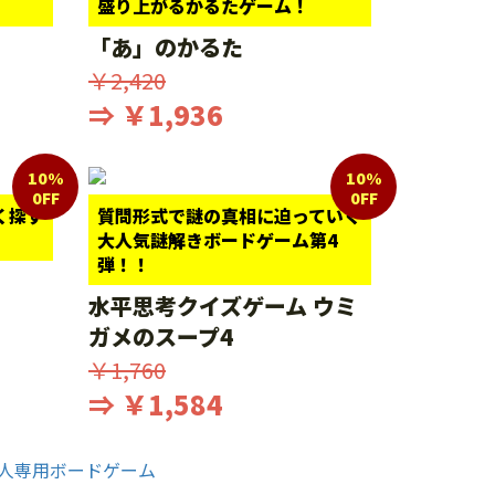
盛り上がるかるたゲーム！
「あ」のかるた
￥2,420
⇒ ￥1,936
10%
10%
0FF
0FF
く探す
質問形式で謎の真相に迫っていく
大人気謎解きボードゲーム第4
弾！！
水平思考クイズゲーム ウミ
ガメのスープ4
￥1,760
⇒ ￥1,584