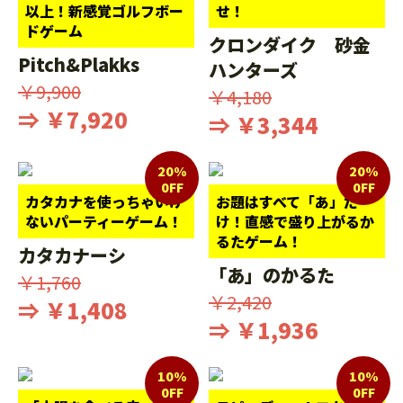
以上！新感覚ゴルフボー
せ！
ドゲーム
クロンダイク 砂金
Pitch&Plakks
ハンターズ
￥9,900
￥4,180
⇒ ￥7,920
⇒ ￥3,344
20%
20%
0FF
0FF
カタカナを使っちゃいけ
お題はすべて「あ」だ
ないパーティーゲーム！
け！直感で盛り上がるか
るたゲーム！
カタカナーシ
「あ」のかるた
￥1,760
￥2,420
⇒ ￥1,408
⇒ ￥1,936
10%
10%
0FF
0FF