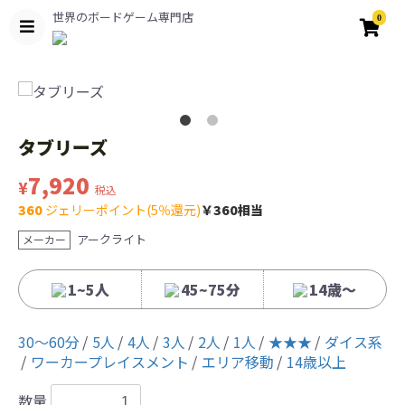
世界のボードゲーム専門店
0
タブリーズ
7,920
¥
税込
360
ジェリーポイント(5％還元)
￥360相当
アークライト
メーカー
1~5人
45~75分
14歳〜
30〜60分
5人
4人
3人
2人
1人
★★★
ダイス系
ワーカープレイスメント
エリア移動
14歳以上
数量