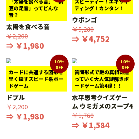
「太陽を食べる音」「納
スピーディー！エキサイ
豆の足音」ってどんな
ティング！カンタン！
音？
ウボンゴ
太陽を食べる音
￥5,280
￥2,200
⇒ ￥4,752
⇒ ￥1,980
10%
10%
0FF
0FF
カードに共通する図形を
質問形式で謎の真相に迫
早く探すスピード系ボー
っていく大人気謎解きボ
ドゲーム
ードゲーム第4弾！！
ドブル
水平思考クイズゲー
ム ウミガメのスープ4
￥2,200
⇒ ￥1,980
￥1,760
⇒ ￥1,584