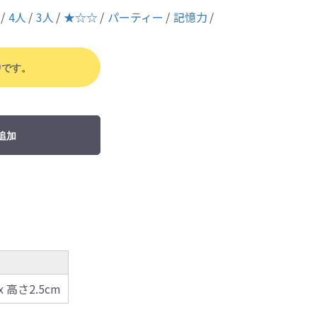
4人
3人
★☆☆
パーティー
記憶力
中です。
追加
 x 高さ2.5cm