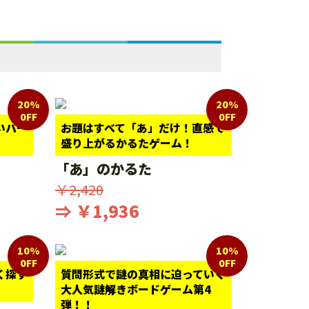
20%
20%
0FF
0FF
いパー
お題はすべて「あ」だけ！直感で
盛り上がるかるたゲーム！
「あ」のかるた
￥2,420
⇒ ￥1,936
10%
10%
0FF
0FF
く探す
質問形式で謎の真相に迫っていく
大人気謎解きボードゲーム第4
弾！！