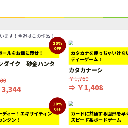
います！今週はこの作品！
20%
0FF
ボールをお皿に残せ！
カタカナを使っちゃいけな
ティーゲーム！
ンダイク 砂金ハンタ
カタカナーシ
￥1,760
80
⇒ ￥1,408
3,344
10%
0FF
ーディー！エキサイティン
カードに共通する図形を早
カンタン！
スピード系ボードゲーム