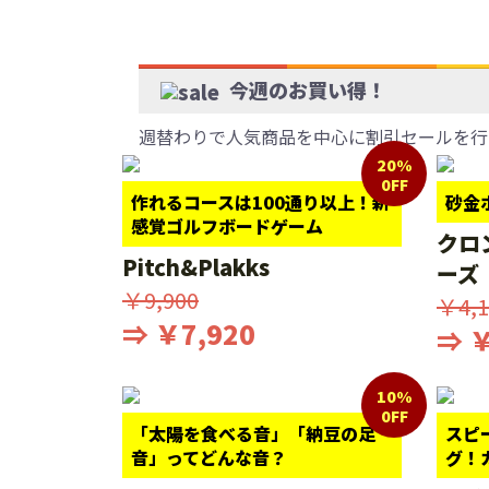
今週のお買い得！
週替わりで人気商品を中心に割引セールを行
20%
0FF
作れるコースは100通り以上！新
砂金
感覚ゴルフボードゲーム
クロ
Pitch&Plakks
ーズ
￥9,900
￥4,1
⇒ ￥7,920
⇒ ￥
10%
0FF
「太陽を食べる音」「納豆の足
スピ
音」ってどんな音？
グ！