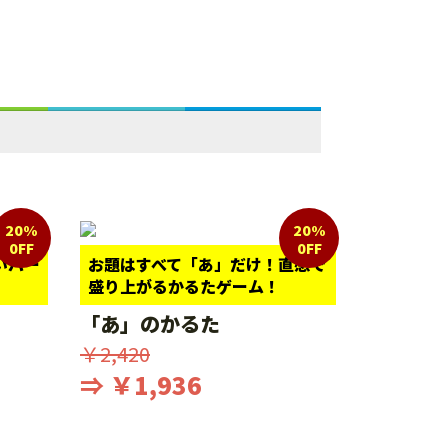
20%
20%
0FF
0FF
いパー
お題はすべて「あ」だけ！直感で
盛り上がるかるたゲーム！
「あ」のかるた
￥2,420
⇒ ￥1,936