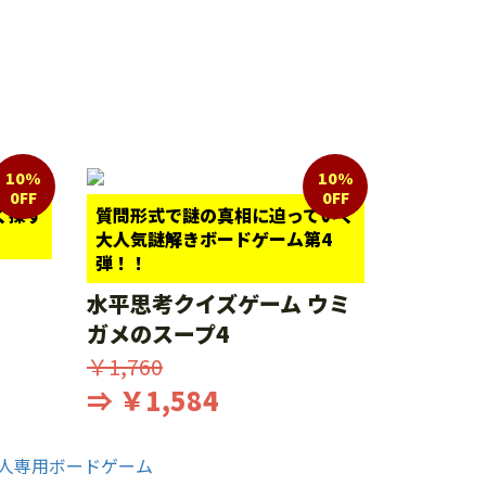
10%
10%
0FF
0FF
く探す
質問形式で謎の真相に迫っていく
大人気謎解きボードゲーム第4
弾！！
水平思考クイズゲーム ウミ
ガメのスープ4
￥1,760
⇒ ￥1,584