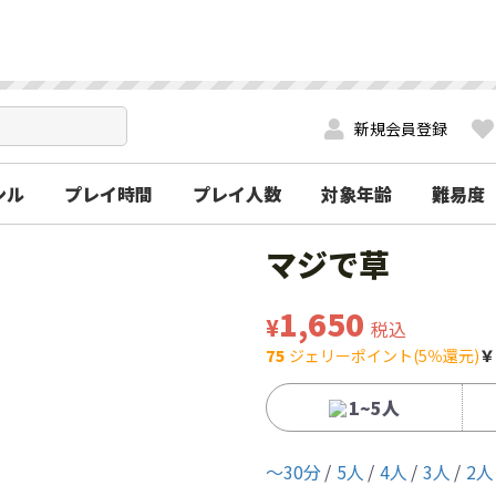
新規会員登録
ンル
プレイ時間
プレイ人数
対象年齢
難易度
マジで草
1,650
¥
税込
75
ジェリーポイント(5％還元)
￥
1~5人
〜30分
5人
4人
3人
2人