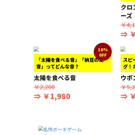
クロ
ーズ
￥4,1
⇒ ￥
10%
0FF
「太陽を食べる音」「納豆の足
スピ
音」ってどんな音？
グ！
太陽を食べる音
ウボ
￥2,200
￥5,2
⇒ ￥1,980
⇒ ￥