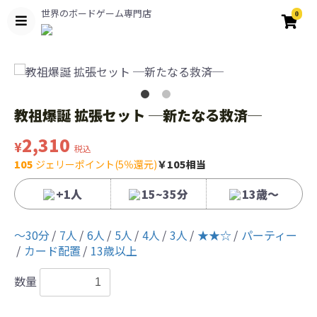
世界のボードゲーム専門店
0
教祖爆誕 拡張セット ─新たなる救済─
2,310
¥
税込
105
ジェリーポイント(5％還元)
￥105相当
+1人
15~35分
13歳〜
〜30分
7人
6人
5人
4人
3人
★★☆
パーティー
カード配置
13歳以上
数量