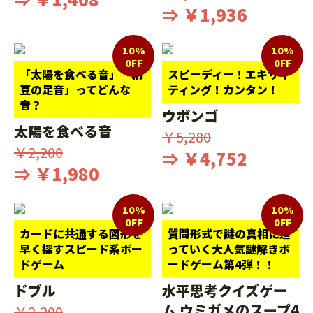
⇒ ￥1,936
10%
10%
0FF
0FF
「太陽を食べる音」「納
スピーディー！エキサイ
豆の足音」ってどんな
ティング！カンタン！
音？
ウボンゴ
太陽を食べる音
￥5,280
￥2,200
⇒ ￥4,752
⇒ ￥1,980
10%
10%
0FF
0FF
カードに共通する図形を
質問形式で謎の真相に迫
早く探すスピード系ボー
っていく大人気謎解きボ
ドゲーム
ードゲーム第4弾！！
ドブル
水平思考クイズゲー
ム ウミガメのスープ4
￥2,200