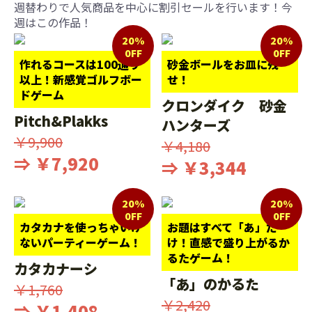
週替わりで人気商品を中心に割引セールを行います！今
週はこの作品！
20%
20%
0FF
0FF
作れるコースは100通り
砂金ボールをお皿に残
以上！新感覚ゴルフボー
せ！
ドゲーム
クロンダイク 砂金
Pitch&Plakks
ハンターズ
￥9,900
￥4,180
⇒ ￥7,920
⇒ ￥3,344
20%
20%
0FF
0FF
カタカナを使っちゃいけ
お題はすべて「あ」だ
ないパーティーゲーム！
け！直感で盛り上がるか
るたゲーム！
カタカナーシ
「あ」のかるた
￥1,760
￥2,420
⇒ ￥1,408