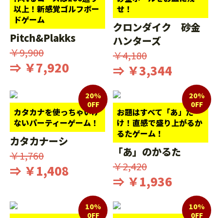
以上！新感覚ゴルフボー
せ！
ドゲーム
クロンダイク 砂金
Pitch&Plakks
ハンターズ
￥9,900
￥4,180
⇒ ￥7,920
⇒ ￥3,344
20%
20%
0FF
0FF
カタカナを使っちゃいけ
お題はすべて「あ」だ
ないパーティーゲーム！
け！直感で盛り上がるか
るたゲーム！
カタカナーシ
「あ」のかるた
￥1,760
￥2,420
⇒ ￥1,408
⇒ ￥1,936
10%
10%
0FF
0FF