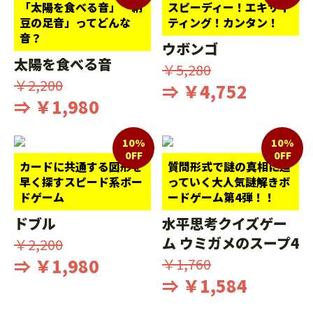
「太陽を食べる音」「納
スピーディー！エキサイ
豆の足音」ってどんな
ティング！カンタン！
音？
ウボンゴ
太陽を食べる音
￥5,280
￥2,200
⇒ ￥4,752
⇒ ￥1,980
10%
10%
0FF
0FF
カードに共通する図形を
質問形式で謎の真相に迫
早く探すスピード系ボー
っていく大人気謎解きボ
ドゲーム
ードゲーム第4弾！！
ドブル
水平思考クイズゲー
ム ウミガメのスープ4
￥2,200
⇒ ￥1,980
￥1,760
⇒ ￥1,584