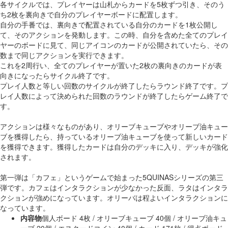
各サイクルでは、プレイヤーは山札からカードを5枚ずつ引き、そのう
ち2枚を裏向きで自分のプレイヤーボードに配置します。
自分の手番では、裏向きで配置されている自分のカードを1枚公開し
て、そのアクションを発動します。この時、自分を含めた全てのプレイ
ヤーのボードに見て、同じアイコンのカードが公開されていたら、その
数まで同じアクションを実行できます。
これを2周行い、全てのプレイヤーが置いた2枚の裏向きのカードが表
向きになったらサイクル終了です。
プレイ人数と等しい回数のサイクルが終了したらラウンド終了です。プ
レイ人数によって決められた回数のラウンドが終了したらゲーム終了で
す。
アクションは様々なものがあり、オリーブキューブやオリーブ油キュー
ブを獲得したら、持っているオリーブ油キューブを使って新しいカード
を獲得できます。獲得したカードは自分のデッキに入り、デッキが強化
されます。
第一弾は「カフェ」というゲームで始まった5QUINASシリーズの第三
弾です。カフェはインタラクションが少なかった反面、ラタはインタラ
クションが強めになっています。オリーバは程よいインタラクションに
なっています。
内容物
個人ボード 4枚 / オリーブキューブ 40個 / オリーブ油キュ