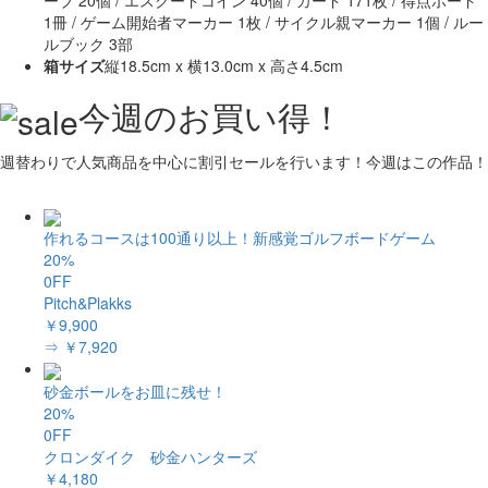
ーブ 20個 / エスクードコイン 40個 / カード 171枚 / 得点ボード
1冊 / ゲーム開始者マーカー 1枚 / サイクル親マーカー 1個 / ルー
ルブック 3部
箱サイズ
縦18.5cm x 横13.0cm x 高さ4.5cm
今週のお買い得！
週替わりで人気商品を中心に割引セールを行います！今週はこの作品！
作れるコースは100通り以上！新感覚ゴルフボードゲーム
20%
0FF
Pitch&Plakks
￥9,900
⇒ ￥7,920
砂金ボールをお皿に残せ！
20%
0FF
クロンダイク 砂金ハンターズ
￥4,180