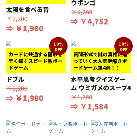
ウボンゴ
太陽を食べる音
￥5,280
￥2,200
⇒ ￥4,752
⇒ ￥1,980
10%
10%
0FF
0FF
カードに共通する図形を
質問形式で謎の真相に迫
早く探すスピード系ボー
っていく大人気謎解きボ
ドゲーム
ードゲーム第4弾！！
ドブル
水平思考クイズゲー
ム ウミガメのスープ4
￥2,200
⇒ ￥1,980
￥1,760
⇒ ￥1,584