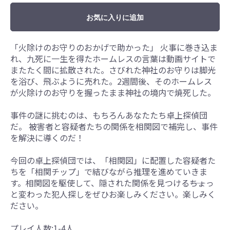
お気に入りに追加
「火除けのお守りのおかげで助かった」 火事に巻き込ま
れ、九死に一生を得たホームレスの言葉は動画サイトで
またたく間に拡散された。さびれた神社のお守りは脚光
を浴び、飛ぶように売れた。2週間後、そのホームレス
が火除けのお守りを握ったまま神社の境内で焼死した。
事件の謎に挑むのは、もちろんあなたたち卓上探偵団
だ。 被害者と容疑者たちの関係を相関図で補完し、事件
を解決に導くのだ！
今回の卓上探偵団では、「相関図」に配置した容疑者た
ちを「相関チップ」で結びながら推理を進めていきま
す。相関図を駆使して、隠された関係を見つける――ちょっ
と変わった犯人探しをぜひお楽しみください。楽しみく
ださい。
プレイ人数:1-4人