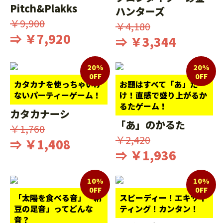
Pitch&Plakks
ハンターズ
￥9,900
￥4,180
⇒ ￥7,920
⇒ ￥3,344
20%
20%
0FF
0FF
カタカナを使っちゃいけ
お題はすべて「あ」だ
ないパーティーゲーム！
け！直感で盛り上がるか
るたゲーム！
カタカナーシ
「あ」のかるた
￥1,760
￥2,420
⇒ ￥1,408
⇒ ￥1,936
10%
10%
0FF
0FF
「太陽を食べる音」「納
スピーディー！エキサイ
豆の足音」ってどんな
ティング！カンタン！
音？