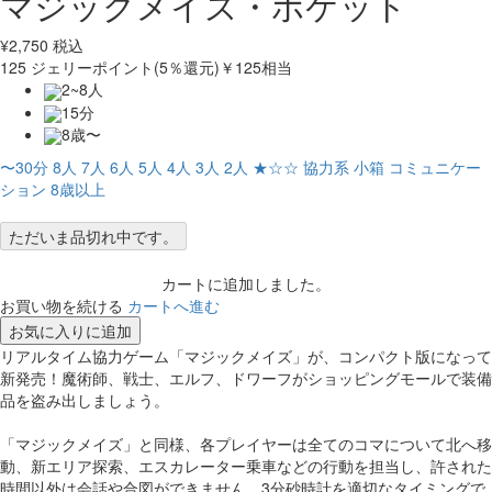
マジックメイズ・ポケット
¥
2,750
税込
125
ジェリーポイント(5％還元)
￥125相当
2~8人
15分
8歳〜
〜30分
8人
7人
6人
5人
4人
3人
2人
★☆☆
協力系
小箱
コミュニケー
ション
8歳以上
ただいま品切れ中です。
カートに追加しました。
お買い物を続ける
カートへ進む
お気に入りに追加
リアルタイム協力ゲーム「マジックメイズ」が、コンパクト版になって
新発売！魔術師、戦士、エルフ、ドワーフがショッピングモールで装備
品を盗み出しましょう。
「マジックメイズ」と同様、各プレイヤーは全てのコマについて北へ移
動、新エリア探索、エスカレーター乗車などの行動を担当し、許された
時間以外は会話や合図ができません。3分砂時計を適切なタイミングで