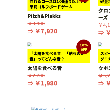
作れるコースは100通り以上！新
砂金
感覚ゴルフボードゲーム
クロ
Pitch&Plakks
ーズ
￥9,900
￥4,1
⇒ ￥7,920
⇒ ￥
10%
0FF
「太陽を食べる音」「納豆の足
スピ
音」ってどんな音？
グ！
太陽を食べる音
ウボ
￥2,200
￥5,2
⇒ ￥1,980
⇒ ￥