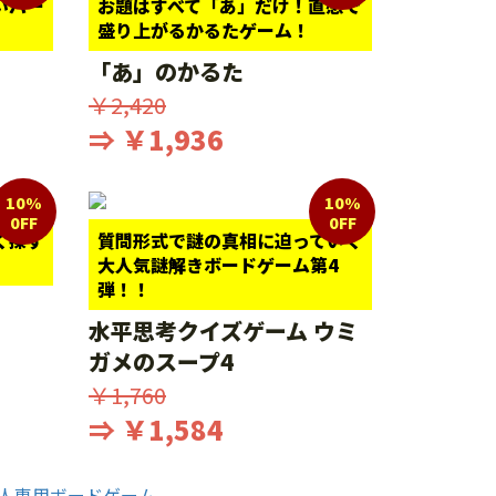
いパー
お題はすべて「あ」だけ！直感で
盛り上がるかるたゲーム！
「あ」のかるた
￥2,420
⇒ ￥1,936
10%
10%
0FF
0FF
く探す
質問形式で謎の真相に迫っていく
大人気謎解きボードゲーム第4
弾！！
水平思考クイズゲーム ウミ
ガメのスープ4
￥1,760
⇒ ￥1,584