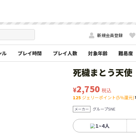
新規会員登録
ンル
プレイ時間
プレイ人数
対象年齢
難易度
死穢まとう天使
2,750
¥
税込
125
ジェリーポイント(5％還元)
グループSNE
メーカー
1~4人