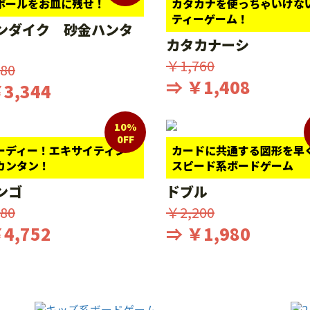
ボールをお皿に残せ！
カタカナを使っちゃいけな
ティーゲーム！
ンダイク 砂金ハンタ
カタカナーシ
￥1,760
80
⇒ ￥1,408
3,344
10%
0FF
ーディー！エキサイティン
カードに共通する図形を早
カンタン！
スピード系ボードゲーム
ンゴ
ドブル
80
￥2,200
4,752
⇒ ￥1,980