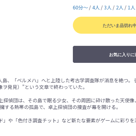
60分〜
4人
3人
2人
1人
ただいま品切れ
お気に入りに
無人島、「ベルメハ」へと上陸した考古学調査隊が消息を絶つ。 彼
黒イ天使像ヲ発見）”という文章で終わっていた。
上探偵団は、その島で眠る少女、その周囲に砕け散った天使像
を擁する熱帯の孤島で、卓上探偵団の捜査が幕を開ける。
ド」や「色付き調査チット」など新たな要素がゲームに彩りを