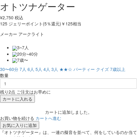
オトツナゲーター
¥
2,750
税込
125
ジェリーポイント(5％還元)
￥125相当
メーカー
アークライト
3~7人
20分~40分
7歳〜
30〜60分
7人
6人
5人
4人
3人
★★☆
パーティー
クイズ
7歳以上
数量
残り2点 ご注文はお早めに
カートに入れる
カートに追加しました。
お買い物を続ける
カートへ進む
お気に入りに追加
『オトツナゲーター』は、一連の擬音を並べて、何をしているのか当て