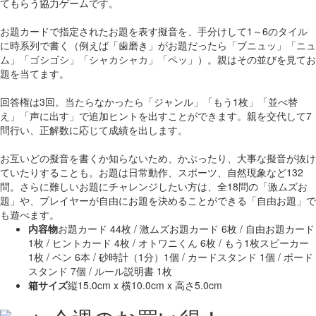
てもらう協力ゲームです。
お題カードで指定されたお題を表す擬音を、手分けして1～6のタイル
に時系列で書く（例えば「歯磨き」がお題だったら「ブニュッ」「ニュ
ム」「ゴシゴシ」「シャカシャカ」「ペッ」）。親はその並びを見てお
題を当てます。
回答権は3回。当たらなかったら「ジャンル」「もう1枚」「並べ替
え」「声に出す」で追加ヒントを出すことができます。親を交代して7
問行い、正解数に応じて成績を出します。
お互いどの擬音を書くか知らないため、かぶったり、大事な擬音が抜け
ていたりすることも。お題は日常動作、スポーツ、自然現象など132
問。さらに難しいお題にチャレンジしたい方は、全18問の「激ムズお
題」や、プレイヤーが自由にお題を決めることができる「自由お題」で
も遊べます。
内容物
お題カード 44枚 / 激ムズお題カード 6枚 / 自由お題カード
1枚 / ヒントカード 4枚 / オトワニくん 6枚 / もう1枚スピーカー
1枚 / ペン 6本 / 砂時計（1分）1個 / カードスタンド 1個 / ボード
スタンド 7個 / ルール説明書 1枚
箱サイズ
縦15.0cm x 横10.0cm x 高さ5.0cm