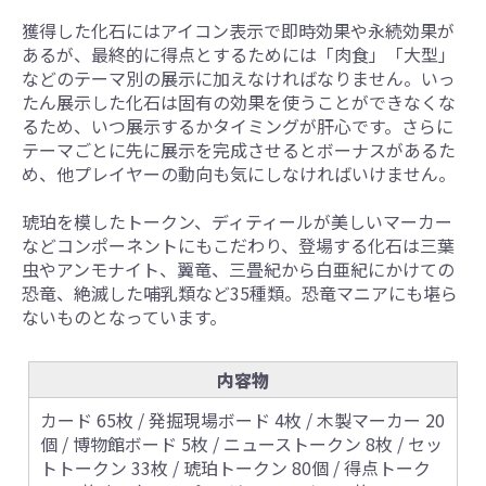
獲得した化石にはアイコン表示で即時効果や永続効果が
あるが、最終的に得点とするためには「肉食」「大型」
などのテーマ別の展示に加えなければなりません。いっ
たん展示した化石は固有の効果を使うことができなくな
るため、いつ展示するかタイミングが肝心です。さらに
テーマごとに先に展示を完成させるとボーナスがあるた
め、他プレイヤーの動向も気にしなければいけません。
琥珀を模したトークン、ディティールが美しいマーカー
などコンポーネントにもこだわり、登場する化石は三葉
虫やアンモナイト、翼竜、三畳紀から白亜紀にかけての
恐竜、絶滅した哺乳類など35種類。恐竜マニアにも堪ら
ないものとなっています。
内容物
カード 65枚 / 発掘現場ボード 4枚 / 木製マーカー 20
個 / 博物館ボード 5枚 / ニューストークン 8枚 / セッ
トトークン 33枚 / 琥珀トークン 80個 / 得点トーク