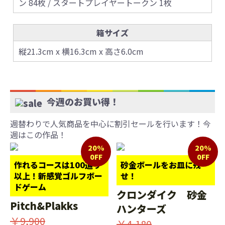
ン 84枚 / スタートプレイヤートークン 1枚
箱サイズ
縦21.3cm x 横16.3cm x 高さ6.0cm
今週のお買い得！
週替わりで人気商品を中心に割引セールを行います！今
週はこの作品！
20%
20%
0FF
0FF
作れるコースは100通り
砂金ボールをお皿に残
以上！新感覚ゴルフボー
せ！
ドゲーム
クロンダイク 砂金
Pitch&Plakks
ハンターズ
￥9,900
￥4,180