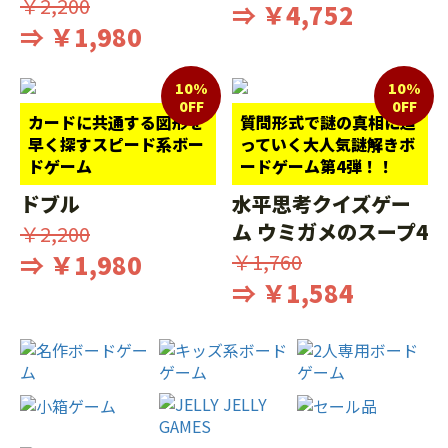
￥2,200
⇒ ￥4,752
⇒ ￥1,980
10%
10%
0FF
0FF
カードに共通する図形を
質問形式で謎の真相に迫
早く探すスピード系ボー
っていく大人気謎解きボ
ドゲーム
ードゲーム第4弾！！
ドブル
水平思考クイズゲー
ム ウミガメのスープ4
￥2,200
⇒ ￥1,980
￥1,760
⇒ ￥1,584