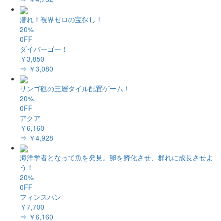
潜れ！視界ゼロの宝探し！
20%
0FF
ダイバーゴー！
￥3,850
⇒ ￥3,080
サンゴ礁の三層タイル配置ゲーム！
20%
0FF
アクア
￥6,160
⇒ ￥4,928
海洋学者となって魚を発見。卵を孵化させ、群れに成長させよ
う！
20%
0FF
フィンスパン
￥7,700
⇒ ￥6,160