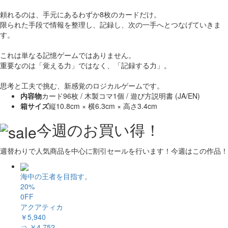
頼れるのは、手元にあるわずか8枚のカードだけ。
限られた手段で情報を整理し、記録し、次の一手へとつなげていきま
す。
これは単なる記憶ゲームではありません。
重要なのは「覚える力」ではなく、「記録する力」。
思考と工夫で挑む、新感覚のロジカルゲームです。
内容物
カード96枚 / 木製コマ1個 / 遊び方説明書 (JA/EN)
箱サイズ
縦10.8cm × 横6.3cm × 高さ3.4cm
今週のお買い得！
週替わりで人気商品を中心に割引セールを行います！今週はこの作品！
海中の王者を目指す。
20%
0FF
アクアティカ
￥5,940
⇒ ￥4,752