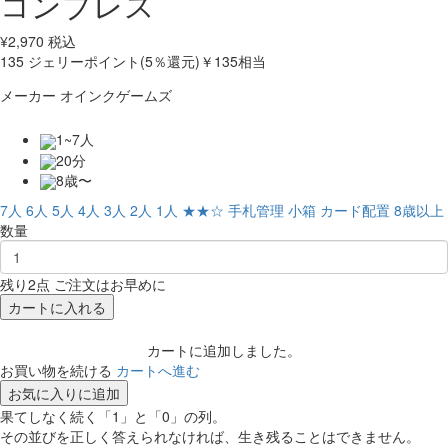
コンプレス
¥
2,970
税込
135
ジェリーポイント(5％還元)
￥135相当
メーカー
オインクゲームズ
1~7人
20分
8歳〜
7人
6人
5人
4人
3人
2人
1人
★★☆
手札管理
小箱
カード配置
8歳以上
数量
残り2点 ご注文はお早めに
カートに入れる
カートに追加しました。
お買い物を続ける
カートへ進む
お気に入りに追加
果てしなく続く「1」と「0」の列。
その並びを正しく答えられなければ、生き残ることはできません。