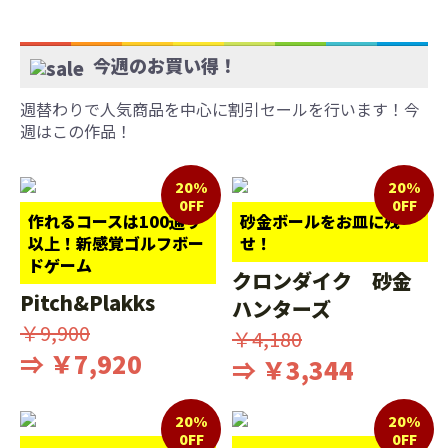
今週のお買い得！
週替わりで人気商品を中心に割引セールを行います！今
週はこの作品！
20%
20%
0FF
0FF
作れるコースは100通り
砂金ボールをお皿に残
以上！新感覚ゴルフボー
せ！
ドゲーム
クロンダイク 砂金
Pitch&Plakks
ハンターズ
￥9,900
￥4,180
⇒ ￥7,920
⇒ ￥3,344
20%
20%
0FF
0FF