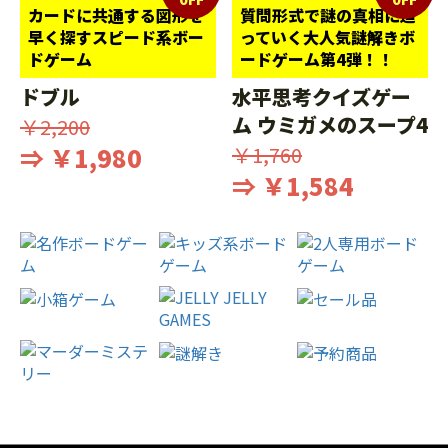
カードに共通する図形を
質問形式で謎の真相に迫
早く探すスピード系ボー
っていく大人気謎解きボ
ドゲーム
ードゲーム第4弾！！
ドブル
水平思考クイズゲー
ム ウミガメのスープ4
￥2,200
⇒ ￥1,980
￥1,760
⇒ ￥1,584