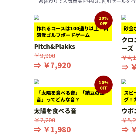
週替わりで人気商品を中心に割引セールを行
20%
0FF
作れるコースは100通り以上！新
砂金
感覚ゴルフボードゲーム
クロ
Pitch&Plakks
ーズ
￥9,900
￥4,1
⇒ ￥7,920
⇒ ￥
10%
0FF
「太陽を食べる音」「納豆の足
スピ
音」ってどんな音？
グ！
太陽を食べる音
ウボ
￥2,200
￥5,2
⇒ ￥1,980
⇒ ￥