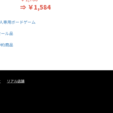
⇒ ￥1,584
せ
リアル店舗