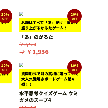
20%
20%
0FF
0FF
いパー
お題はすべて「あ」だけ！直感で
盛り上がるかるたゲーム！
「あ」のかるた
￥2,420
⇒ ￥1,936
10%
10%
0FF
0FF
く探す
質問形式で謎の真相に迫っていく
大人気謎解きボードゲーム第4
弾！！
水平思考クイズゲーム ウミ
ガメのスープ4
￥1,760