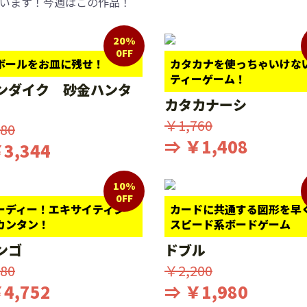
います！今週はこの作品！
20%
0FF
ボールをお皿に残せ！
カタカナを使っちゃいけな
ティーゲーム！
ンダイク 砂金ハンタ
カタカナーシ
￥1,760
80
⇒ ￥1,408
3,344
10%
0FF
ーディー！エキサイティン
カードに共通する図形を早
カンタン！
スピード系ボードゲーム
ンゴ
ドブル
80
￥2,200
4,752
⇒ ￥1,980