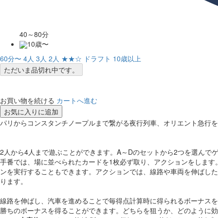
40～80分
10歳〜
60分〜
4人
3人
2人
★★☆
ドラフト
10歳以上
ただいま品切れ中です。
お買い物を続ける
カートへ進む
お気に入りに追加
パリからコンスタンチノープルまで繋がる夜行列車、オリエント急行を
2人から4人まで遊ぶことができます。A～Dのセットから2つを選ん
手番では、場に並べられたカードを1枚必ず取り、アクションをします
ンを実行することもできます。アクションでは、線路や車両を伸ばした
ります。
線路を伸ばし、汽車を進めることで毎得点計算時に得られるボーナスを
勝ちのボーナスを得ることができます。どちらを狙うか、どのように効