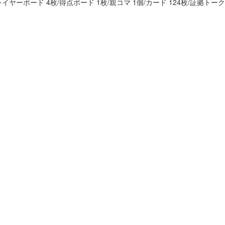
プレイヤーボード 4枚/得点ボード 1枚/親コマ 1個/カード 124枚/証拠トーク