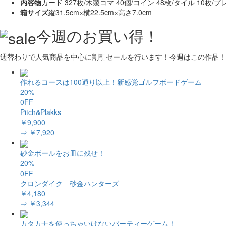
内容物
カード 327枚/木製コマ 40個/コイン 48枚/タイル 10枚/
箱サイズ
縦31.5cm×横22.5cm×高さ7.0cm
今週のお買い得！
週替わりで人気商品を中心に割引セールを行います！今週はこの作品！
作れるコースは100通り以上！新感覚ゴルフボードゲーム
20%
0FF
Pitch&Plakks
￥9,900
⇒ ￥7,920
砂金ボールをお皿に残せ！
20%
0FF
クロンダイク 砂金ハンターズ
￥4,180
⇒ ￥3,344
カタカナを使っちゃいけないパーティーゲーム！