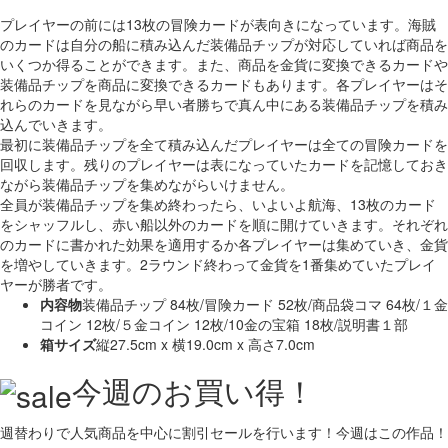
プレイヤーの前には13枚の冒険カードが表向きになっています。海賊
のカードは自分の船に積み込んだ装備品チップが対応していれば商品を
いくつか得ることができます。また、商品を金貨に変換できるカードや
装備品チップを商品に変換できるカードもあります。各プレイヤーはそ
れらのカードを見ながら早い者勝ちで真ん中にある装備品チップを積み
込んでいきます。
最初に装備品チップを全て積み込んだプレイヤーは全ての冒険カードを
回収します。残りのプレイヤーは表になっていたカードを記憶しておき
ながら装備品チップを集めながらいけません。
全員が装備品チップを集め終わったら、いよいよ航海、13枚のカード
をシャッフルし、赤い船以外のカードを順に開けていきます。それぞれ
のカードに書かれた効果を適用するか各プレイヤーは集めていき、金貨
を増やしていきます。2ラウンド終わって金貨を1番集めていたプレイ
ヤーが勝者です。
内容物
装備品チップ 84枚/冒険カード 52枚/商品袋コマ 64枚/１金
コイン 12枚/５金コイン 12枚/10金の宝箱 18枚/説明書１部
箱サイズ
縦27.5cm x 横19.0cm x 高さ7.0cm
今週のお買い得！
週替わりで人気商品を中心に割引セールを行います！今週はこの作品！