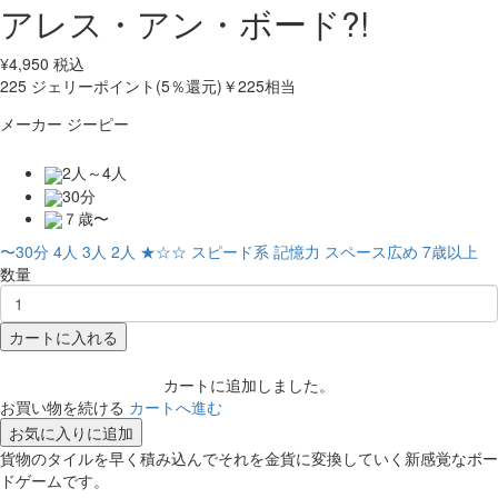
アレス・アン・ボード?!
¥
4,950
税込
225
ジェリーポイント(5％還元)
￥225相当
メーカー
ジーピー
2人～4人
30分
７歳〜
〜30分
4人
3人
2人
★☆☆
スピード系
記憶力
スペース広め
7歳以上
数量
カートに入れる
カートに追加しました。
お買い物を続ける
カートへ進む
お気に入りに追加
貨物のタイルを早く積み込んでそれを金貨に変換していく新感覚なボー
ドゲームです。