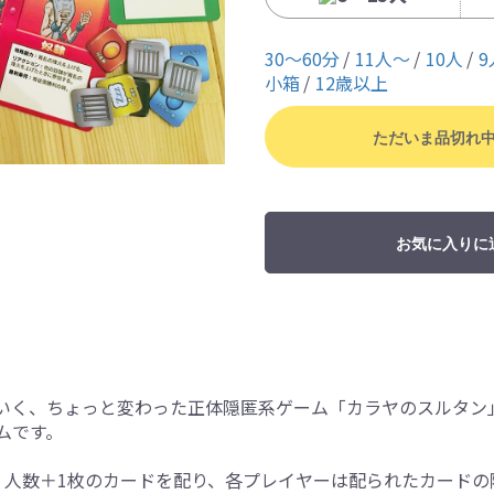
30〜60分
11人〜
10人
9
小箱
12歳以上
ただいま品切れ
お気に入りに
いく、ちょっと変わった正体隠匿系ゲーム「カラヤのスルタン
ムです。
す。人数＋1枚のカードを配り、各プレイヤーは配られたカード