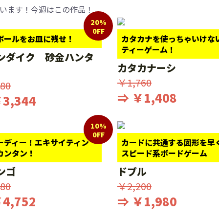
います！今週はこの作品！
20%
0FF
ボールをお皿に残せ！
カタカナを使っちゃいけな
ティーゲーム！
ンダイク 砂金ハンタ
カタカナーシ
￥1,760
80
⇒ ￥1,408
3,344
10%
0FF
ーディー！エキサイティン
カードに共通する図形を早
カンタン！
スピード系ボードゲーム
ンゴ
ドブル
80
￥2,200
4,752
⇒ ￥1,980