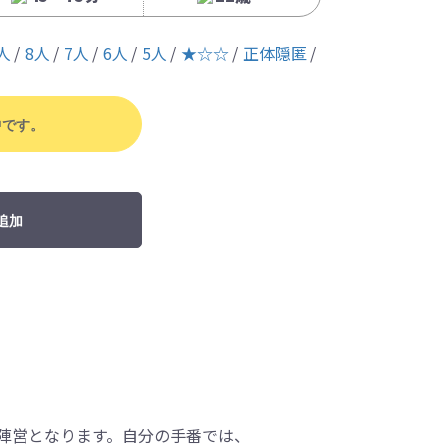
人
8人
7人
6人
5人
★☆☆
正体隠匿
中です。
追加
」
の陣営となります。自分の手番では、