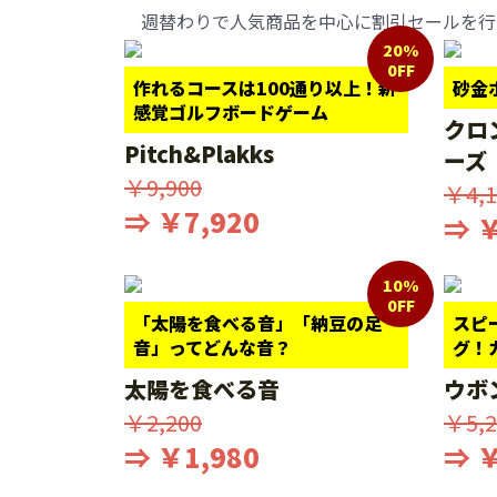
週替わりで人気商品を中心に割引セールを行
20%
0FF
作れるコースは100通り以上！新
砂金
感覚ゴルフボードゲーム
クロ
Pitch&Plakks
ーズ
￥9,900
￥4,1
⇒ ￥7,920
⇒ ￥
10%
0FF
「太陽を食べる音」「納豆の足
スピ
音」ってどんな音？
グ！
太陽を食べる音
ウボ
￥2,200
￥5,2
⇒ ￥1,980
⇒ ￥