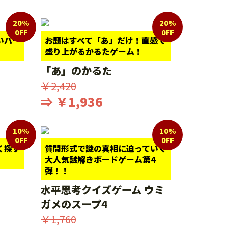
20%
20%
0FF
0FF
いパー
お題はすべて「あ」だけ！直感で
盛り上がるかるたゲーム！
「あ」のかるた
￥2,420
⇒ ￥1,936
10%
10%
0FF
0FF
く探す
質問形式で謎の真相に迫っていく
大人気謎解きボードゲーム第4
弾！！
水平思考クイズゲーム ウミ
ガメのスープ4
￥1,760