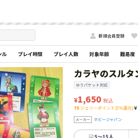
新規会員登録
ンル
プレイ時間
プレイ人数
対象年齢
難易度
カラヤのスルタ
ゆうパケット対応
1,650
¥
税込
75
ジェリーポイント(5％還元)
￥
ホビージャパン
メーカー
5～15人