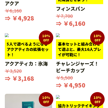
アクア
フィンスパン
￥6,160
￥7,700
⇒ ￥4,928
⇒ ￥6,160
10%
10%
0FF
0FF
5人で遊べるようになる
基本セットと組み合わせ
アクアティカの拡張セッ
て遊ぶと、最大16人プレ
ト！
イが可能に！
アクアティカ：氷海
チャレンジャーズ！
ビーチカップ
￥3,520
⇒ ￥3,168
￥5,500
⇒ ￥4,950
10%
10%
0FF
0FF
協力トリックテイキング