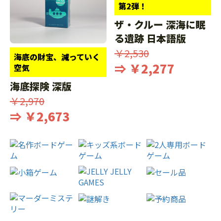
第2弾！
ザ・クルー 深海に眠
る遺跡 日本語版
￥2,530
海底の財宝、減っていく
⇒ ￥2,277
空気
海底探険 深版
￥2,970
⇒ ￥2,673