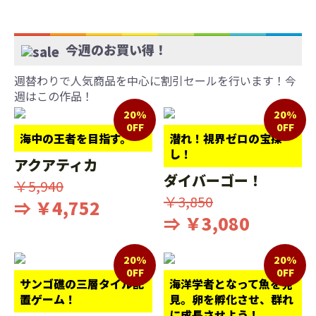
今週のお買い得！
週替わりで人気商品を中心に割引セールを行います！今
週はこの作品！
20%
20%
0FF
0FF
海中の王者を目指す。
潜れ！視界ゼロの宝探
し！
アクアティカ
ダイバーゴー！
￥5,940
￥3,850
⇒ ￥4,752
⇒ ￥3,080
20%
20%
0FF
0FF
サンゴ礁の三層タイル配
海洋学者となって魚を発
置ゲーム！
見。卵を孵化させ、群れ
に成長させよう！