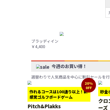
ブラッディイン
￥4,400
今週のお買い得！
週替わりで人気商品を中心に割引セールを行
20%
0FF
作れるコースは100通り以上！新
砂金
感覚ゴルフボードゲーム
クロ
Pitch&Plakks
ーズ