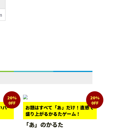
m
20%
20%
0FF
0FF
いパー
お題はすべて「あ」だけ！直感で
盛り上がるかるたゲーム！
「あ」のかるた