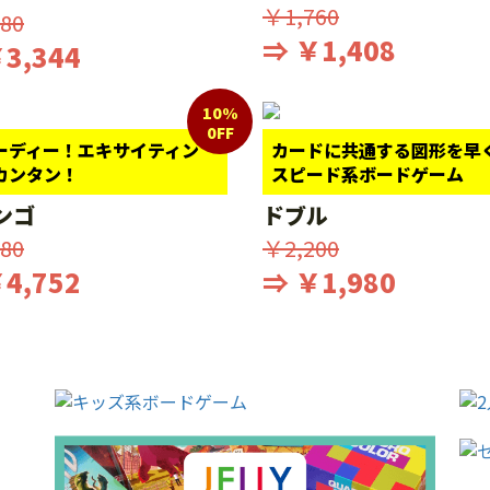
￥1,760
80
⇒ ￥1,408
3,344
10%
0FF
ーディー！エキサイティン
カードに共通する図形を早
カンタン！
スピード系ボードゲーム
ンゴ
ドブル
80
￥2,200
4,752
⇒ ￥1,980