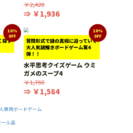
￥2,420
⇒ ￥1,936
10%
10%
0FF
0FF
く探す
質問形式で謎の真相に迫っていく
大人気謎解きボードゲーム第4
弾！！
水平思考クイズゲーム ウミ
ガメのスープ4
￥1,760
⇒ ￥1,584