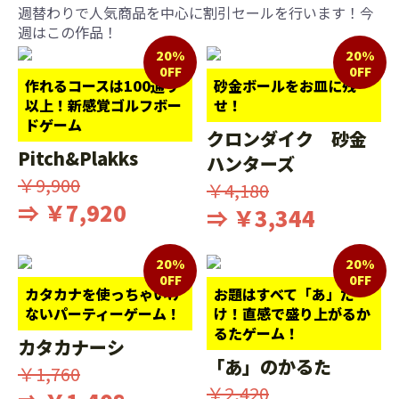
週替わりで人気商品を中心に割引セールを行います！今
週はこの作品！
20%
20%
0FF
0FF
作れるコースは100通り
砂金ボールをお皿に残
以上！新感覚ゴルフボー
せ！
ドゲーム
クロンダイク 砂金
Pitch&Plakks
ハンターズ
￥9,900
￥4,180
⇒ ￥7,920
⇒ ￥3,344
20%
20%
0FF
0FF
カタカナを使っちゃいけ
お題はすべて「あ」だ
ないパーティーゲーム！
け！直感で盛り上がるか
るたゲーム！
カタカナーシ
「あ」のかるた
￥1,760
￥2,420