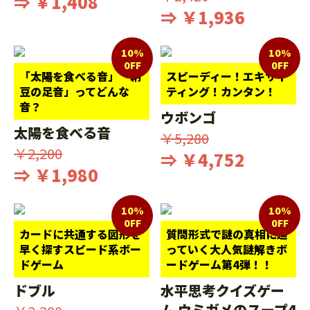
⇒ ￥1,408
⇒ ￥1,936
10%
10%
0FF
0FF
「太陽を食べる音」「納
スピーディー！エキサイ
豆の足音」ってどんな
ティング！カンタン！
音？
ウボンゴ
太陽を食べる音
￥5,280
￥2,200
⇒ ￥4,752
⇒ ￥1,980
10%
10%
0FF
0FF
カードに共通する図形を
質問形式で謎の真相に迫
早く探すスピード系ボー
っていく大人気謎解きボ
ドゲーム
ードゲーム第4弾！！
ドブル
水平思考クイズゲー
ム ウミガメのスープ4