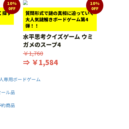
10%
10%
0FF
0FF
く探す
質問形式で謎の真相に迫っていく
大人気謎解きボードゲーム第4
弾！！
水平思考クイズゲーム ウミ
ガメのスープ4
￥1,760
⇒ ￥1,584