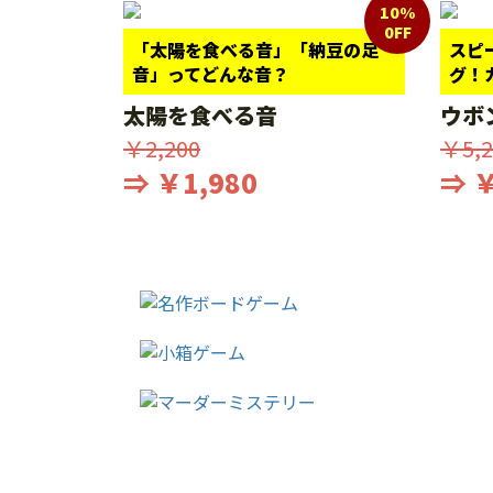
10%
0FF
「太陽を食べる音」「納豆の足
スピ
音」ってどんな音？
グ！
太陽を食べる音
ウボ
￥2,200
￥5,2
⇒ ￥1,980
⇒ ￥