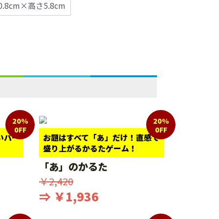
0.8cm×高さ5.8cm
20%
20%
0FF
0FF
いパー
お題はすべて「あ」だけ！直感で
盛り上がるかるたゲーム！
「あ」のかるた
￥2,420
⇒ ￥1,936