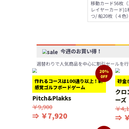
移動カード56枚（
レイヤーカード)1枚
つ/ 船20枚（４色
今週のお買い得！
週替わりで人気商品を中心に割引セールを行
20%
0FF
作れるコースは100通り以上！新
砂金
感覚ゴルフボードゲーム
クロ
Pitch&Plakks
ーズ
￥9,900
￥4,1
⇒ ￥7,920
⇒ ￥