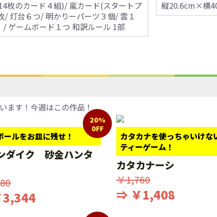
14枚のカード４組)/ 嵐カード(スタートプ
縦20.6cm×横4
/ 灯台６つ/ 明かりーパーツ３個/ 雲１
）/ ゲームボード１つ 和訳ルール 1部
います！今週はこの作品！
20%
0FF
ボールをお皿に残せ！
カタカナを使っちゃいけな
ティーゲーム！
ンダイク 砂金ハンタ
カタカナーシ
￥1,760
80
⇒ ￥1,408
3,344