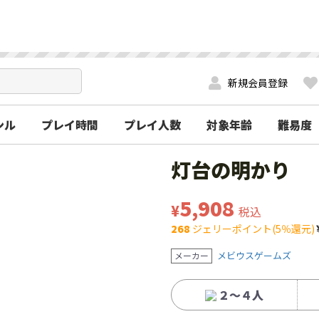
新規会員登録
ンル
プレイ時間
プレイ人数
対象年齢
難易度
灯台の明かり
5,908
¥
税込
268
ジェリーポイント(5％還元)
メビウスゲームズ
メーカー
２～４人