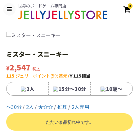
世界のボードゲーム専門店
0
ミスター・スニーキー
2,547
¥
税込
115
ジェリーポイント(5％還元)
￥115相当
2人
15分～30分
10歳〜
〜30分
2人
★☆☆
推理
2人専用
ただいま品切れ中です。