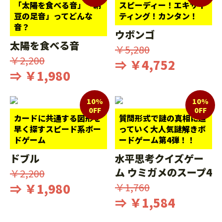
「太陽を食べる音」「納
スピーディー！エキサイ
豆の足音」ってどんな
ティング！カンタン！
音？
ウボンゴ
太陽を食べる音
￥5,280
￥2,200
⇒ ￥4,752
⇒ ￥1,980
10%
10%
0FF
0FF
カードに共通する図形を
質問形式で謎の真相に迫
早く探すスピード系ボー
っていく大人気謎解きボ
ドゲーム
ードゲーム第4弾！！
ドブル
水平思考クイズゲー
ム ウミガメのスープ4
￥2,200
⇒ ￥1,980
￥1,760
⇒ ￥1,584