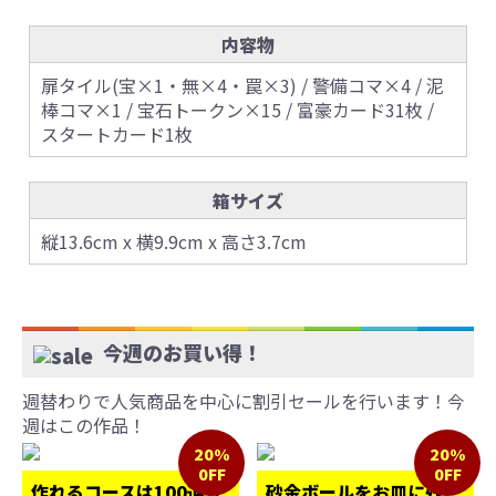
内容物
扉タイル(宝×1・無×4・罠×3) / 警備コマ×4 / 泥
棒コマ×1 / 宝石トークン×15 / 富豪カード31枚 /
スタートカード1枚
箱サイズ
縦13.6cm x 横9.9cm x 高さ3.7cm
今週のお買い得！
週替わりで人気商品を中心に割引セールを行います！今
週はこの作品！
20%
20%
0FF
0FF
作れるコースは100通り
砂金ボールをお皿に残