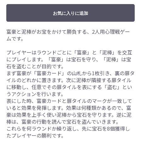
お気に入りに追加
富豪と泥棒がお宝をかけて勝負する、2人用心理戦ゲー
ムです。
プレイヤーはラウンドごとに「富豪」と「泥棒」を交互
にプレイします。「富豪」は宝石を守り、「泥棒」は宝
石を盗むことが目的です。
まず富豪が「富豪カード」の山札から1枚引き、裏の扉タ
イルのどれかに置きます。次に泥棒が隣接する扉タイル
に移動し、任意でその扉タイルを表にする「盗む」とい
うアクションを行います。
表にした時、富豪カードと扉タイルのマークが一致して
いると効果を発揮します。効果は何種類かあるので、富
豪は効果を上手く使い泥棒から宝石を守ります。逆に泥
棒は、富豪の行動を読んで宝石を盗んでいきます。
これらを何ラウンドか繰り返し、先に宝石を8個獲得し
たプレイヤーの勝利です。