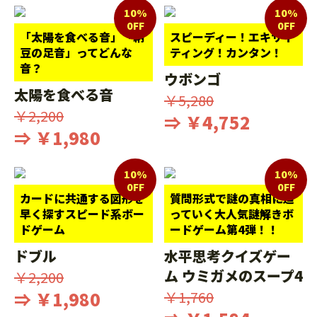
10%
10%
0FF
0FF
「太陽を食べる音」「納
スピーディー！エキサイ
豆の足音」ってどんな
ティング！カンタン！
音？
ウボンゴ
太陽を食べる音
￥5,280
￥2,200
⇒ ￥4,752
⇒ ￥1,980
10%
10%
0FF
0FF
カードに共通する図形を
質問形式で謎の真相に迫
早く探すスピード系ボー
っていく大人気謎解きボ
ドゲーム
ードゲーム第4弾！！
ドブル
水平思考クイズゲー
ム ウミガメのスープ4
￥2,200
⇒ ￥1,980
￥1,760