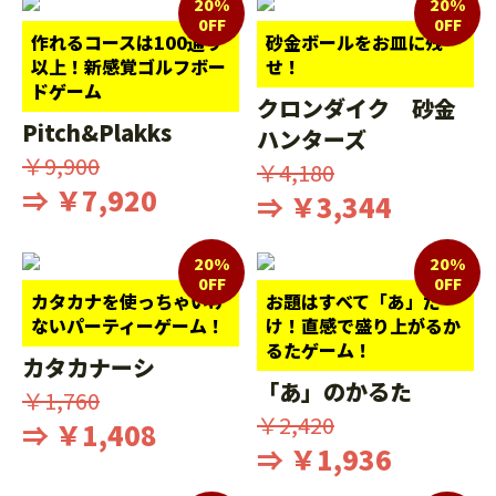
20%
20%
0FF
0FF
作れるコースは100通り
砂金ボールをお皿に残
以上！新感覚ゴルフボー
せ！
ドゲーム
クロンダイク 砂金
Pitch&Plakks
ハンターズ
￥9,900
￥4,180
⇒ ￥7,920
⇒ ￥3,344
20%
20%
0FF
0FF
カタカナを使っちゃいけ
お題はすべて「あ」だ
ないパーティーゲーム！
け！直感で盛り上がるか
るたゲーム！
カタカナーシ
「あ」のかるた
￥1,760
￥2,420
⇒ ￥1,408
⇒ ￥1,936