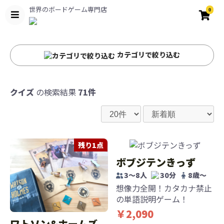
世界のボードゲーム専門店
0
カテゴリで絞り込む
クイズ
の検索結果
71件
残り1点
ボブジテンきっず
3〜8人
30分
8歳〜
想像力全開！カタカナ禁止
の単語説明ゲーム！
￥2,090
ワトソン&ホームズ