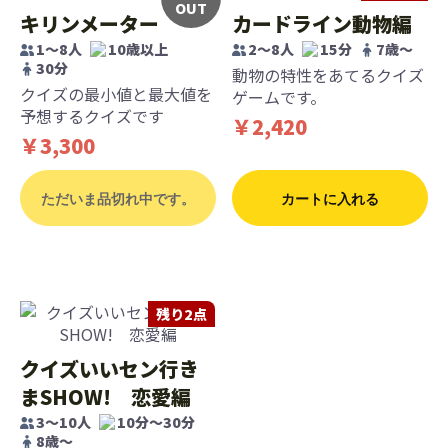
OUT
キリンメーター
カードライン動物編
1〜8人
10歳以上
2～8人
15分
7歳〜
30分
動物の特性をあてるクイズ
クイズの最小値と最大値を
ゲームです。
予想するクイズです
￥2,420
￥3,300
ただいま品切れ中です。
カートに入れる
残り2点
クイズいいセン行き
まSHOW! 恋愛編
3〜10人
10分〜30分
8歳〜