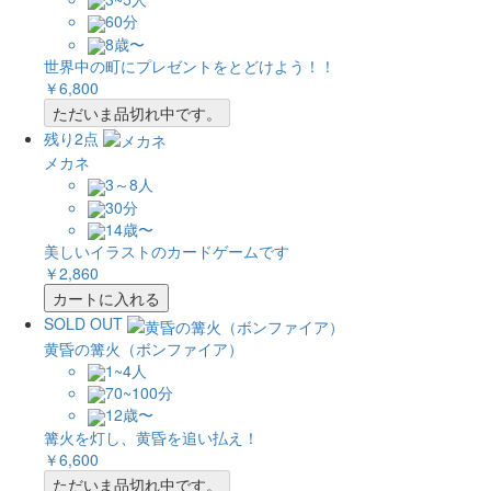
60分
8歳〜
世界中の町にプレゼントをとどけよう！！
￥6,800
ただいま品切れ中です。
残り2点
メカネ
3～8人
30分
14歳〜
美しいイラストのカードゲームです
￥2,860
カートに入れる
SOLD OUT
黄昏の篝火（ボンファイア）
1~4人
70~100分
12歳〜
篝火を灯し、黄昏を追い払え！
￥6,600
ただいま品切れ中です。