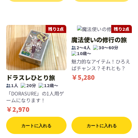
残り2点
残り2点
魔法使いの修行の旅
2～4人
30～60分
10歳〜
魅力的なアイテム！ひろえ
ばチャンス？それとも？
￥5,280
ドラスレひとり旅
1人
20分
12歳〜
「DORASURE」の1人用ゲ
ームになります！
￥2,970
カートに入れる
カートに入れる