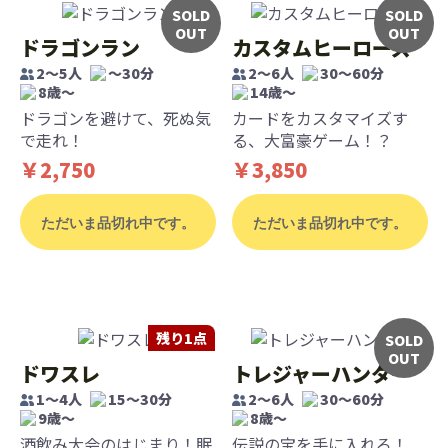
SOLD
SOLD
OUT
OUT
ドラゴンラン
カスタムヒーローズ
2～5人
～30分
2～6人
30～60分
8歳〜
14歳〜
ドラゴンを避けて、死ぬ気
カードをカスタマイズす
で走れ！
る、大富豪ゲーム！？
￥2,750
￥3,850
ただいま品切れ中です。
ただいま品切れ中です。
残り1点
SOLD
OUT
ドワスレ
トレジャーハンター
1～4人
15～30分
2～6人
30～60分
9歳〜
8歳〜
酒飲み大会のはじまり！眠
伝説の宝を手に入れろ！