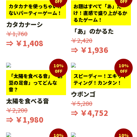
0FF
0FF
カタカナを使っちゃいけ
お題はすべて「あ」だ
ないパーティーゲーム！
け！直感で盛り上がるか
るたゲーム！
カタカナーシ
「あ」のかるた
￥1,760
￥2,420
⇒ ￥1,408
⇒ ￥1,936
10%
10%
0FF
0FF
「太陽を食べる音」「納
スピーディー！エキサイ
豆の足音」ってどんな
ティング！カンタン！
音？
ウボンゴ
太陽を食べる音
￥5,280
￥2,200
⇒ ￥4,752
⇒ ￥1,980
10%
10%