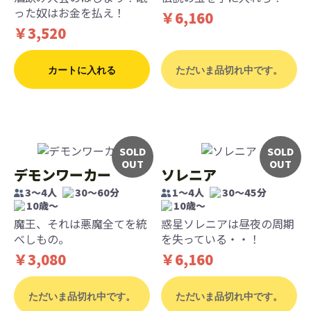
った奴はお金を払え！
￥6,160
￥3,520
カートに入れる
ただいま品切れ中です。
SOLD
SOLD
OUT
OUT
デモンワーカー
ソレニア
3～4人
30～60分
1～4人
30～45分
10歳〜
10歳〜
魔王、それは悪魔全てを統
惑星ソレニアは昼夜の周期
べしもの。
を失っている・・！
￥3,080
￥6,160
ただいま品切れ中です。
ただいま品切れ中です。