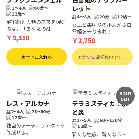
レット
1〜4人
60分〜
12歳〜
4～8人
20分
12歳〜
宇宙船と人類の未来を握る
女王と裏切りの小人から白
のは、「あなたのAI」
雪姫を守りきれ！
￥9,350
￥2,750
カートに入れる
ただいま品切れ中です。
SOLD
OUT
レス・アルカナ
テラミスティカ：氷
と炎
2~4人
30~60分
12歳〜
2～5人
60～120分
独自のアーティファクトを
12歳〜
作成せよ。
新たな種族、新たなルー