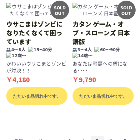
SOLD
SOLD
OUT
OUT
ウサこまはゾンビに
カタン ゲーム・オ
なりたくなくて困っ
ブ・スローンズ 日本
ています
語版
4～8人
15~40分
3～4人
60～90分
12歳〜
14歳〜
かわいいウサこまとゾンビ
あなたは暗黒への盾にな
が対決！！
る……
￥4,180
￥9,790
ただいま品切れ中です。
ただいま品切れ中です。