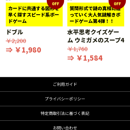
0FF
0FF
カードに共通する図形を
質問形式で謎の真相に迫
早く探すスピード系ボー
っていく大人気謎解きボ
ドゲーム
ードゲーム第4弾！！
ドブル
水平思考クイズゲー
ム ウミガメのスープ4
￥2,200
⇒ ￥1,980
￥1,760
⇒ ￥1,584
ご利用ガイド
プライバシーポリシー
特定商取引法に基づく表記
お問い合わせ