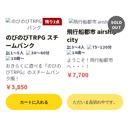
残り2点
SOLD
OUT
飛行船都市 airship
のびのびTRPG スチ
city
ームパンク
3～4人
75~120分
14歳〜
1〜5人
30〜60分
10歳〜
ようこそ！飛行船都市
おきらくに遊べる『のびの
へ・・・！
びTRPG』のスチームパン
￥7,700
ク版！
￥3,850
カートに入れる
ただいま品切れ中です。