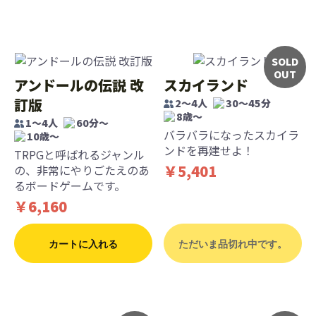
SOLD
OUT
アンドールの伝説 改
スカイランド
訂版
2～4人
30～45分
8歳〜
1〜4人
60分〜
バラバラになったスカイラ
10歳〜
ンドを再建せよ！
TRPGと呼ばれるジャンル
￥5,401
の、非常にやりごたえのあ
るボードゲームです。
￥6,160
カートに入れる
ただいま品切れ中です。