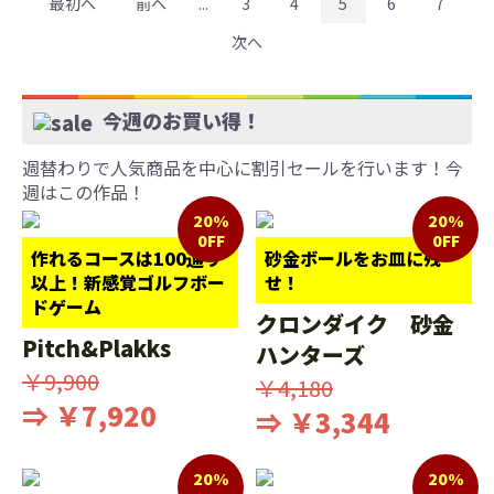
最初へ
前へ
...
3
4
5
6
7
次へ
今週のお買い得！
週替わりで人気商品を中心に割引セールを行います！今
週はこの作品！
20%
20%
0FF
0FF
作れるコースは100通り
砂金ボールをお皿に残
以上！新感覚ゴルフボー
せ！
ドゲーム
クロンダイク 砂金
Pitch&Plakks
ハンターズ
￥9,900
￥4,180
⇒ ￥7,920
⇒ ￥3,344
20%
20%