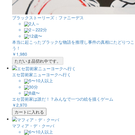
ブラックストーリーズ：ファニーデス
2人～
2～222分
12歳〜
本当に起こったブラックな物語を推理し事件の真相にたどりつこ
う！
￥1,980
ただいま品切れ中です。
エセ芸術家ニューヨークへ行く
5〜10人以上
30分
8歳〜
エセ芸術家は誰だ！？みんなで一つの絵を描くゲーム
￥2,970
カートに入れる
マフィア・デ・クーバ
6〜10人以上