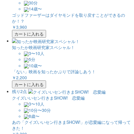
30分
14歳〜
ゴッドファーザーはダイヤモンドを取り戻すことができるの
か！？
￥3,960
カートに入れる
知ったか映画研究家スペシャル！
3〜10人
5分
10歳〜
「ない」映画を知ったかぶりで評論しあう！
￥2,200
カートに入れる
残り2点
クイズいいセン行きまSHOW! 恋愛編
3〜10人
10分〜30分
8歳〜
あの「クイズいいセン行きまSHOW!」が恋愛編になって帰って
きた！