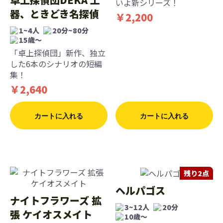
いよ新シリーズ！
器、ときどき名探偵
￥2,200
1~4人
20分~80分
15歳〜
「卓上探偵団」新作、独立
した6本のシナリオの短編
集！
￥2,640
カートに入れる
カートに入れる
残り2点
ヘルパゴス
ナイトフラワーズ 拡
3~12人
20分
張 ケイオスメイト
10歳〜