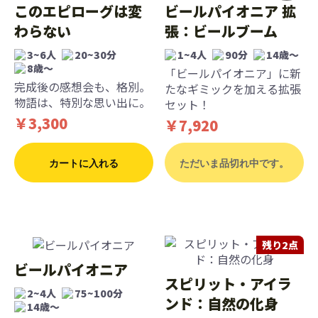
このエピローグは変
ビールパイオニア 拡
わらない
張：ビールブーム
3~6人
20~30分
1~4人
90分
14歳〜
8歳〜
「ビールパイオニア」に新
完成後の感想会も、格別。
たなギミックを加える拡張
物語は、特別な思い出に。
セット！
￥3,300
￥7,920
カートに入れる
ただいま品切れ中です。
残り2点
ビールパイオニア
スピリット・アイラ
2~4人
75~100分
ンド：自然の化身
14歳〜