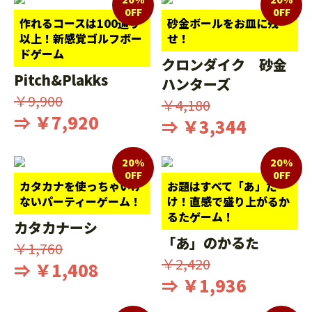
0FF
0FF
作れるコースは100通り
砂金ボールをお皿に残
以上！新感覚ゴルフボー
せ！
ドゲーム
クロンダイク 砂金
Pitch&Plakks
ハンターズ
￥9,900
￥4,180
⇒ ￥7,920
⇒ ￥3,344
20%
20%
0FF
0FF
カタカナを使っちゃいけ
お題はすべて「あ」だ
ないパーティーゲーム！
け！直感で盛り上がるか
るたゲーム！
カタカナーシ
「あ」のかるた
￥1,760
￥2,420
⇒ ￥1,408
⇒ ￥1,936