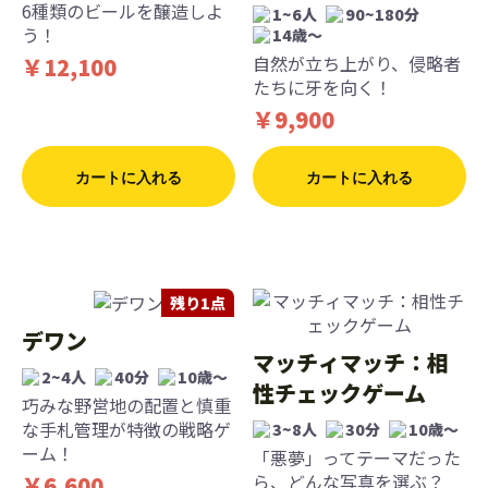
6種類のビールを醸造しよ
1~6人
90~180分
う！
14歳〜
自然が立ち上がり、侵略者
￥12,100
たちに牙を向く！
￥9,900
カートに入れる
カートに入れる
残り1点
デワン
マッチィマッチ：相
2~4人
40分
10歳〜
性チェックゲーム
巧みな野営地の配置と慎重
な手札管理が特徴の戦略ゲ
3~8人
30分
10歳〜
ーム！
「悪夢」ってテーマだった
ら、どんな写真を選ぶ？
￥6,600