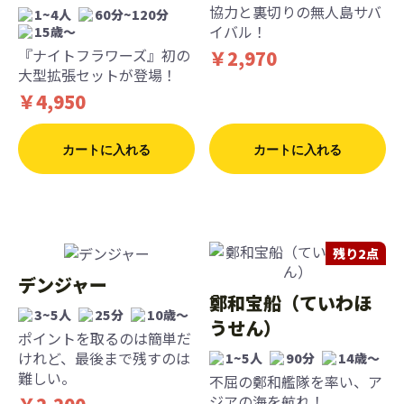
協力と裏切りの無人島サバ
1~4人
60分~120分
イバル！
15歳〜
『ナイトフラワーズ』初の
￥2,970
大型拡張セットが登場！
￥4,950
カートに入れる
カートに入れる
残り2点
デンジャー
鄭和宝船（ていわほ
3~5人
25分
10歳〜
うせん）
ポイントを取るのは簡単だ
けれど、最後まで残すのは
1~5人
90分
14歳〜
難しい。
不屈の鄭和艦隊を率い、ア
ジアの海を航れ！