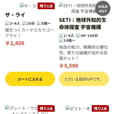
残り1点
SOLD
OUT
ザ・ライ
SETI：地球外知的生
2~6人
20分
8歳〜
命体探査 宇宙機構
嘘をつくカードたちでゴー
アウト！
1~4人
40~160分
14歳〜
￥2,420
独自の能力、戦略的な優位
性、新たな組織が加わる拡
張セット！
￥5,500
カートに入れる
ただいま品切れ中です。
残り2点
残り2点