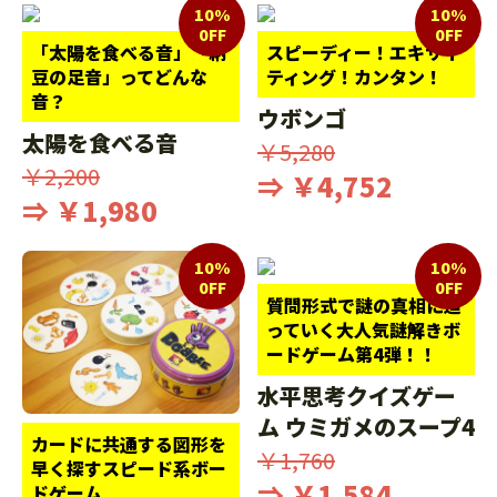
10%
10%
0FF
0FF
「太陽を食べる音」「納
スピーディー！エキサイ
豆の足音」ってどんな
ティング！カンタン！
音？
ウボンゴ
太陽を食べる音
￥5,280
￥2,200
⇒ ￥4,752
⇒ ￥1,980
10%
10%
0FF
0FF
質問形式で謎の真相に迫
っていく大人気謎解きボ
ードゲーム第4弾！！
水平思考クイズゲー
ム ウミガメのスープ4
カードに共通する図形を
￥1,760
早く探すスピード系ボー
⇒ ￥1,584
ドゲーム