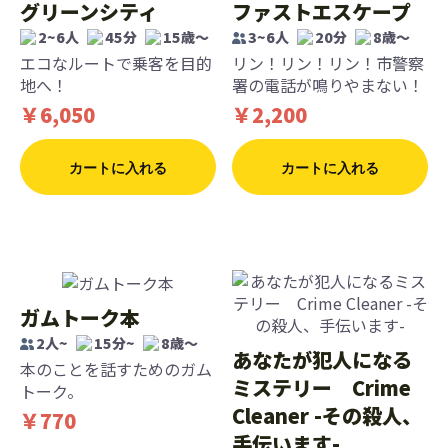
グリーンシティ
ファストエスケープ
2~6人
45分
15歳〜
3~6人
20分
8歳〜
エコなルートで乗客を目的
リン！リン！リン！市警察
地へ！
署の電話が鳴りやまない！
￥6,050
￥2,200
カートに入れる
カートに入れる
ガムトーク本
2人~
15分~
8歳〜
あなたが犯人になる
本のことを話すためのガム
ミステリー Crime
トーク。
Cleaner -その殺人、
￥770
手伝います-