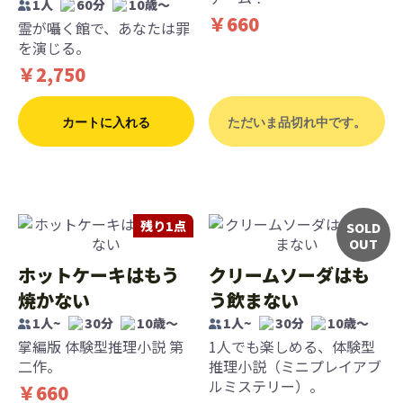
1人
60分
10歳〜
￥660
霊が囁く館で、あなたは罪
を演じる。
￥2,750
カートに入れる
ただいま品切れ中です。
残り1点
SOLD
OUT
ホットケーキはもう
クリームソーダはも
焼かない
う飲まない
1人~
30分
10歳〜
1人~
30分
10歳〜
掌編版 体験型推理小説 第
1人でも楽しめる、体験型
二作。
推理小説（ミニプレイアブ
ルミステリー）。
￥660