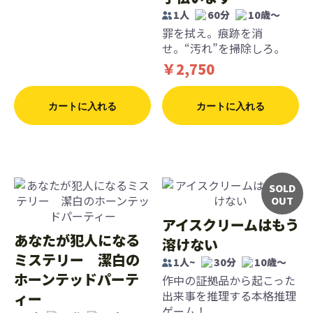
1人
60分
10歳〜
罪を拭え。痕跡を消
せ。“汚れ”を掃除しろ。
￥2,750
カートに入れる
カートに入れる
SOLD
OUT
アイスクリームはもう
あなたが犯人になる
溶けない
ミステリー 潔白の
1人~
30分
10歳〜
ホーンテッドパーテ
作中の証拠品から起こった
出来事を推理する本格推理
ィー
ゲーム！