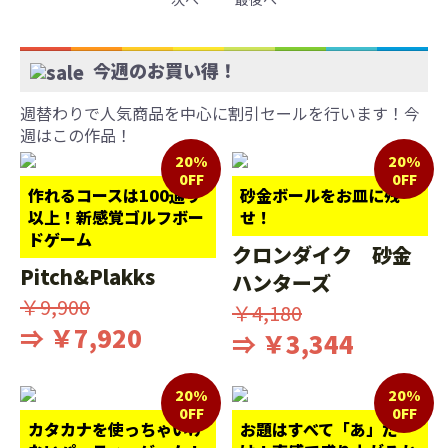
今週のお買い得！
週替わりで人気商品を中心に割引セールを行います！今
週はこの作品！
20%
20%
0FF
0FF
作れるコースは100通り
砂金ボールをお皿に残
以上！新感覚ゴルフボー
せ！
ドゲーム
クロンダイク 砂金
Pitch&Plakks
ハンターズ
￥9,900
￥4,180
⇒ ￥7,920
⇒ ￥3,344
20%
20%
0FF
0FF
カタカナを使っちゃいけ
お題はすべて「あ」だ