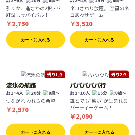
2~6人
20分
6歳〜
2~4人
15分
6歳〜
引くか、進むかの2択…⁉
ネコさわり放題。 至福のネ
肝試しサバイバル！
コあわせゲーム
￥2,750
￥3,520
カートに入れる
カートに入れる
残り1点
残り2点
流氷の航路
パパパパパ行
1~4人
20分
8歳〜
2~10人
15分
8歳〜
つながれ われらの希望
誰とでも"笑い"が生まれる
パーティーゲーム！
￥2,970
￥2,090
カートに入れる
カートに入れる