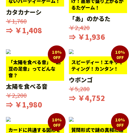
ないパーティーゲーム！
け！直感で盛り上がるか
るたゲーム！
カタカナーシ
「あ」のかるた
￥1,760
￥2,420
⇒ ￥1,408
⇒ ￥1,936
10%
10%
0FF
0FF
「太陽を食べる音」「納
スピーディー！エキサイ
豆の足音」ってどんな
ティング！カンタン！
音？
ウボンゴ
太陽を食べる音
￥5,280
￥2,200
⇒ ￥4,752
⇒ ￥1,980
10%
10%
0FF
0FF
カードに共通する図形を
質問形式で謎の真相に迫