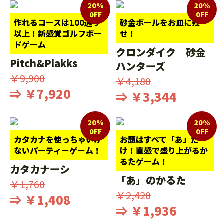
20%
20%
0FF
0FF
作れるコースは100通り
砂金ボールをお皿に残
以上！新感覚ゴルフボー
せ！
ドゲーム
クロンダイク 砂金
Pitch&Plakks
ハンターズ
￥9,900
￥4,180
⇒ ￥7,920
⇒ ￥3,344
20%
20%
0FF
0FF
カタカナを使っちゃいけ
お題はすべて「あ」だ
ないパーティーゲーム！
け！直感で盛り上がるか
るたゲーム！
カタカナーシ
「あ」のかるた
￥1,760
￥2,420
⇒ ￥1,408
⇒ ￥1,936