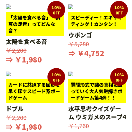
10%
10%
0FF
0FF
「太陽を食べる音」「納
スピーディー！エキサイ
豆の足音」ってどんな
ティング！カンタン！
音？
ウボンゴ
太陽を食べる音
￥5,280
￥2,200
⇒ ￥4,752
⇒ ￥1,980
10%
10%
0FF
0FF
カードに共通する図形を
質問形式で謎の真相に迫
早く探すスピード系ボー
っていく大人気謎解きボ
ドゲーム
ードゲーム第4弾！！
ドブル
水平思考クイズゲー
ム ウミガメのスープ4
￥2,200
⇒ ￥1,980
￥1,760