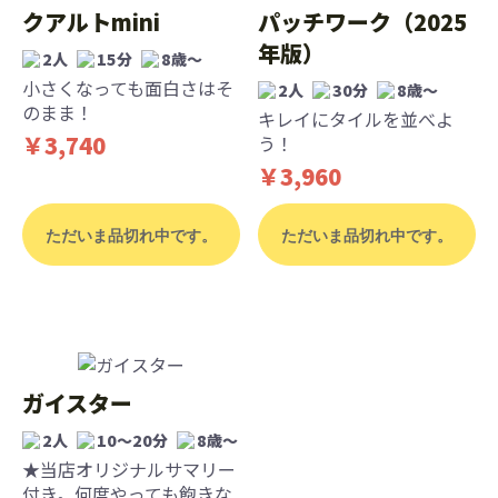
クアルトmini
パッチワーク（2025
年版）
2人
15分
8歳〜
小さくなっても面白さはそ
2人
30分
8歳〜
のまま！
キレイにタイルを並べよ
￥3,740
う！
￥3,960
ただいま品切れ中です。
ただいま品切れ中です。
ガイスター
2人
10〜20分
8歳〜
★当店オリジナルサマリー
付き。何度やっても飽きな