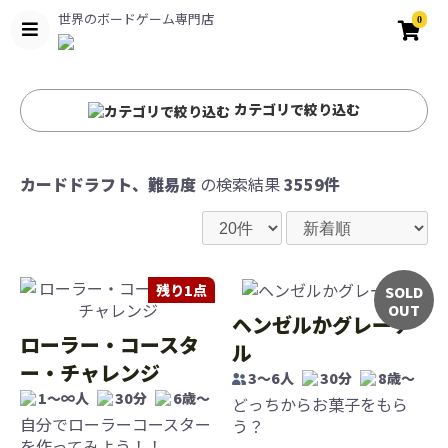
世界のボードゲーム専門店
0
カテゴリで絞り込む
カードドラフト、難易度
の検索結果
3559件
残り1点
SOLD
OUT
ヘンゼルかグレーテ
ローラー・コースタ
ル
ー・チャレンジ
3〜6人
30分
8歳〜
1～∞人
30分
6歳〜
どっちからお菓子をもら
自分でローラーコースター
う？
を作ってみよう！！