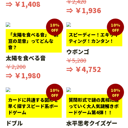
￥2,420
⇒ ￥1,408
⇒ ￥1,936
10%
10%
0FF
0FF
「太陽を食べる音」「納
スピーディー！エキサイ
豆の足音」ってどんな
ティング！カンタン！
音？
ウボンゴ
太陽を食べる音
￥5,280
￥2,200
⇒ ￥4,752
⇒ ￥1,980
10%
10%
0FF
0FF
カードに共通する図形を
質問形式で謎の真相に迫
早く探すスピード系ボー
っていく大人気謎解きボ
ドゲーム
ードゲーム第4弾！！
ドブル
水平思考クイズゲー