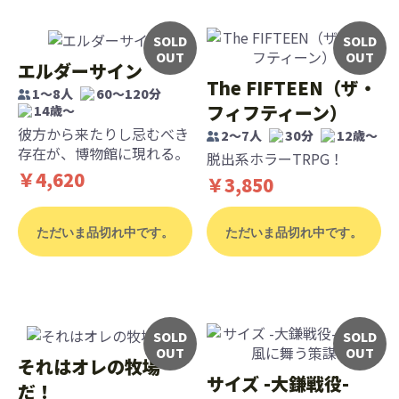
SOLD
SOLD
OUT
OUT
エルダーサイン
The FIFTEEN（ザ・
1～8人
60～120分
フィフティーン）
14歳〜
彼方から来たりし忌むべき
2～7人
30分
12歳〜
存在が、博物館に現れる。
脱出系ホラーTRPG！
￥4,620
￥3,850
ただいま品切れ中です。
ただいま品切れ中です。
SOLD
SOLD
OUT
OUT
それはオレの牧場
サイズ -大鎌戦役-
だ！