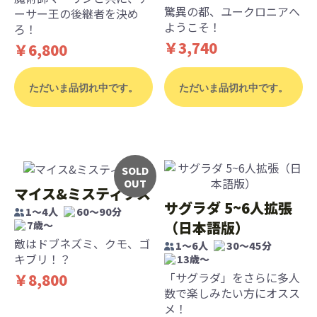
驚異の都、ユークロニアへ
ーサー王の後継者を決め
ようこそ！
ろ！
￥3,740
￥6,800
ただいま品切れ中です。
ただいま品切れ中です。
SOLD
OUT
マイス&ミスティクス
サグラダ 5~6人拡張
1～4人
60～90分
（日本語版）
7歳〜
敵はドブネズミ、クモ、ゴ
1～6人
30～45分
キブリ！？
13歳〜
「サグラダ」をさらに多人
￥8,800
数で楽しみたい方にオスス
メ！