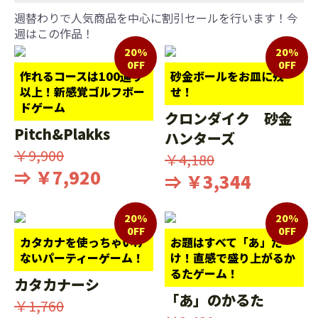
週替わりで人気商品を中心に割引セールを行います！今
週はこの作品！
20%
20%
0FF
0FF
作れるコースは100通り
砂金ボールをお皿に残
以上！新感覚ゴルフボー
せ！
ドゲーム
クロンダイク 砂金
Pitch&Plakks
ハンターズ
￥9,900
￥4,180
⇒ ￥7,920
⇒ ￥3,344
20%
20%
0FF
0FF
カタカナを使っちゃいけ
お題はすべて「あ」だ
ないパーティーゲーム！
け！直感で盛り上がるか
るたゲーム！
カタカナーシ
「あ」のかるた
￥1,760