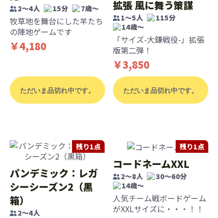
拡張 風に舞う策謀
2〜4人
15分
7歳〜
1〜5人
115分
牧草地を舞台にした羊たち
14歳〜
の陣地ゲームです
「サイズ-大鎌戦役-」拡張
￥4,180
版第二弾！
￥3,850
ただいま品切れ中です。
ただいま品切れ中です。
残り1点
残り1点
コードネームXXL
パンデミック：レガ
2〜8人
30〜60分
シーシーズン2（黒
14歳〜
人気チーム戦ボードゲーム
箱）
がXXLサイズに・・・！！
2〜4人