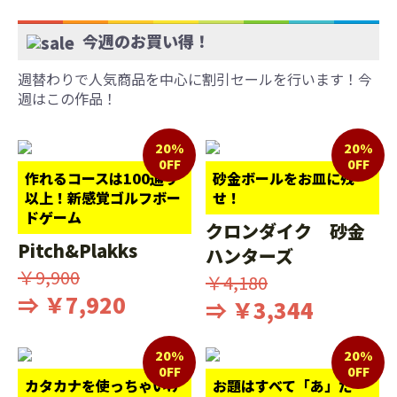
今週のお買い得！
週替わりで人気商品を中心に割引セールを行います！今
週はこの作品！
20%
20%
0FF
0FF
作れるコースは100通り
砂金ボールをお皿に残
以上！新感覚ゴルフボー
せ！
ドゲーム
クロンダイク 砂金
Pitch&Plakks
ハンターズ
￥9,900
￥4,180
⇒ ￥7,920
⇒ ￥3,344
20%
20%
0FF
0FF
カタカナを使っちゃいけ
お題はすべて「あ」だ