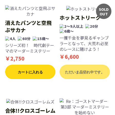
SOLD
OUT
ホットストリーク
消えたパンツと空飛
2〜9人以上
20分
ぶサカナ
6歳〜
一攫千金を夢見るギャンブ
4人
60分
15歳〜
ラーとなって、大荒れ必至
シリーズ初！ 時代劇テー
のレースに賭けよう！
マのマーダーミステリー
￥6,600
￥2,750
カートに入れる
ただいま品切れ中です。
合体!!クロスゴーレム