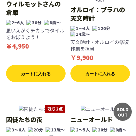
ウィルモットさんの
オルロイ：プラハの
倉庫
天文時計
2~6人
30分
8歳〜
1〜4人
120分
思いえがくチカラでタイル
14歳〜
をおぼえよう！
天文時計・オルロイの修復
￥4,950
作業を担当
￥9,900
カートに入れる
カートに入れる
残り2点
SOLD
OUT
囚徒たちの夜
ニューオールド
3〜6人
20分
13歳〜
2〜5人
20分
8歳〜