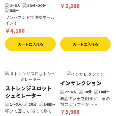
￥2,200
2~6人
10分~20分
8歳〜
ワンバウンドで連続ホール
イン！
￥4,180
カートに入れる
カートに入れる
インサレクション
ストレンジスロット
2〜6人
30分
10歳〜
シュミレーター
暴虐の女王を倒すか、悪の
勢力に与するか……
1〜5人
20分
14歳〜
叩いて回して 当てて勝て
￥3,960