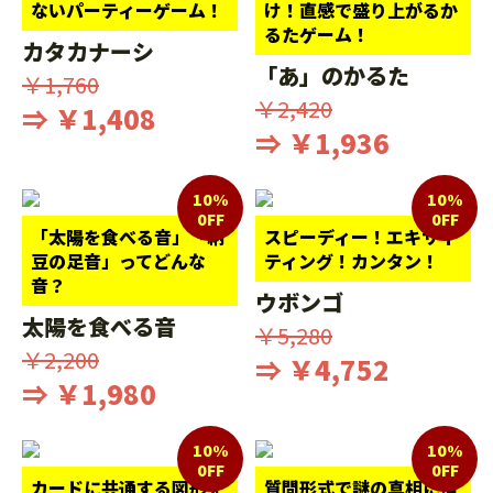
ないパーティーゲーム！
け！直感で盛り上がるか
るたゲーム！
カタカナーシ
「あ」のかるた
￥1,760
￥2,420
⇒ ￥1,408
⇒ ￥1,936
10%
10%
0FF
0FF
「太陽を食べる音」「納
スピーディー！エキサイ
豆の足音」ってどんな
ティング！カンタン！
音？
ウボンゴ
太陽を食べる音
￥5,280
￥2,200
⇒ ￥4,752
⇒ ￥1,980
10%
10%
0FF
0FF
カードに共通する図形を
質問形式で謎の真相に迫