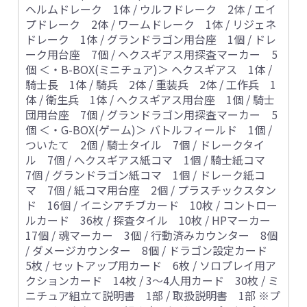
ヘルムドレーク 1体 / ウルフドレーク 2体 / エイ
プドレーク 2体 / ワームドレーク 1体 / リジェネ
ドレーク 1体 / グランドラゴン用台座 1個 / ドレ
ーク用台座 7個 / へクスギアス用探査マーカー 5
個 ＜・B-BOX(ミニチュア)＞ ヘクスギアス 1体 /
騎士長 1体 / 騎兵 2体 / 重装兵 2体 / 工作兵 1
体 / 衛生兵 1体 / へクスギアス用台座 1個 / 騎士
団用台座 7個 / グランドラゴン用探査マーカー 5
個 ＜・G-BOX(ゲーム)＞ バトルフィールド 1個 /
ついたて 2個 / 騎士タイル 7個 / ドレークタイ
ル 7個 / へクスギアス紙コマ 1個 / 騎士紙コマ
7個 / グランドラゴン紙コマ 1個 / ドレーク紙コ
マ 7個 / 紙コマ用台座 2個 / プラスチックスタン
ド 16個 / イニシアチブカード 10枚 / コントロー
ルカード 36枚 / 探査タイル 10枚 / HPマーカー
17個 / 魂マーカー 3個 / 行動済みカウンター 8個
/ ダメージカウンター 8個 / ドラゴン設定カード
5枚 / セットアップ用カード 6枚 / ソロプレイ用ア
クションカード 14枚 / 3～4人用カード 30枚 / ミ
ニチュア組立て説明書 1部 / 取扱説明書 1部 ※プ