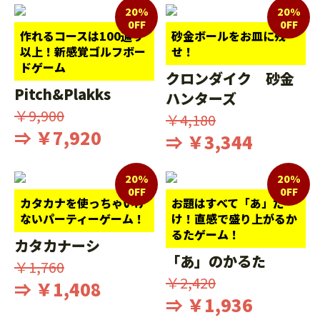
20%
20%
0FF
0FF
作れるコースは100通り
砂金ボールをお皿に残
以上！新感覚ゴルフボー
せ！
ドゲーム
クロンダイク 砂金
Pitch&Plakks
ハンターズ
￥9,900
￥4,180
⇒ ￥7,920
⇒ ￥3,344
20%
20%
0FF
0FF
カタカナを使っちゃいけ
お題はすべて「あ」だ
ないパーティーゲーム！
け！直感で盛り上がるか
るたゲーム！
カタカナーシ
「あ」のかるた
￥1,760
￥2,420
⇒ ￥1,408
⇒ ￥1,936