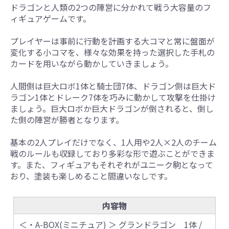
ドラゴンと人類の2つの陣営に分かれて戦う大容量のフ
ィギュアゲームです。
プレイヤーは事前に行動を計画する大コマと常に盤面が
変化する小コマを、様々な効果を持った選択した手札の
カードを用いながら動かしていきましょう。
人間側は巨大ロボ1体と騎士団7体、ドラゴン側は巨大ド
ラゴン1体とドレーク7体を巧みに動かして攻撃を仕掛け
ましょう。巨大ロボか巨大ドラゴンが倒されると、倒し
た側の陣営が勝者となります。
基本の2人プレイだけでなく、1人用や2人×2人のチーム
戦のルールも収録しており多彩な形で遊ぶことができま
す。また、フィギュアもそれぞれがユニーク駒となって
おり、塗装も楽しめること間違いなしです。
内容物
＜・A-BOX(ミニチュア) ＞ グランドラゴン 1体 /