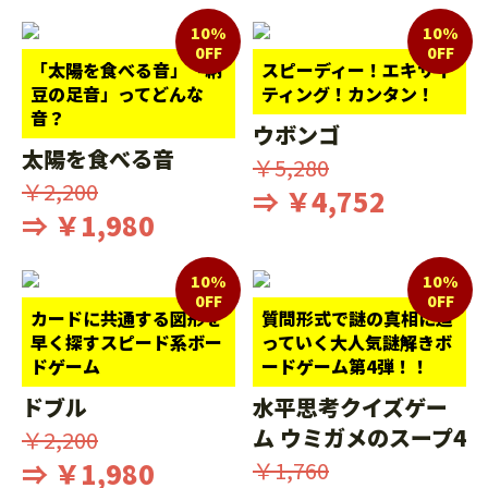
10%
10%
0FF
0FF
「太陽を食べる音」「納
スピーディー！エキサイ
豆の足音」ってどんな
ティング！カンタン！
音？
ウボンゴ
太陽を食べる音
￥5,280
￥2,200
⇒ ￥4,752
⇒ ￥1,980
10%
10%
0FF
0FF
カードに共通する図形を
質問形式で謎の真相に迫
早く探すスピード系ボー
っていく大人気謎解きボ
ドゲーム
ードゲーム第4弾！！
ドブル
水平思考クイズゲー
ム ウミガメのスープ4
￥2,200
⇒ ￥1,980
￥1,760