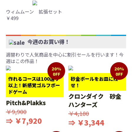
ウィムムーン 拡張セット
￥499
今週のお買い得！
週替わりで人気商品を中心に割引セールを行います！今
週はこの作品！
20%
20%
0FF
0FF
作れるコースは100通り
砂金ボールをお皿に残
以上！新感覚ゴルフボー
せ！
ドゲーム
クロンダイク 砂金
Pitch&Plakks
ハンターズ
￥9,900
￥4,180
⇒ ￥7,920
⇒ ￥3,344