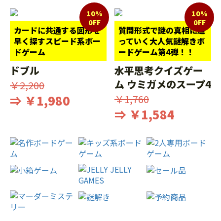
10%
10%
0FF
0FF
カードに共通する図形を
質問形式で謎の真相に迫
早く探すスピード系ボー
っていく大人気謎解きボ
ドゲーム
ードゲーム第4弾！！
ドブル
水平思考クイズゲー
ム ウミガメのスープ4
￥2,200
⇒ ￥1,980
￥1,760
⇒ ￥1,584