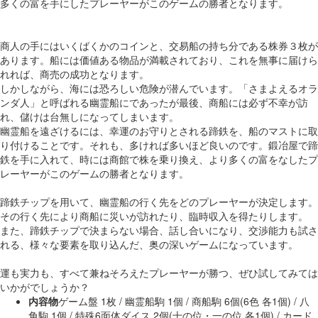
多くの富を手にしたプレーヤーがこのゲームの勝者となります。
商人の手にはいくばくかのコインと、交易船の持ち分である株券３枚が
あります。船には価値ある物品が満載されており、これを無事に届けら
れれば、商売の成功となります。
しかしながら、海には恐ろしい危険が潜んでいます。「さまよえるオラ
ンダ人」と呼ばれる幽霊船にであったが最後、商船には必ず不幸が訪
れ、儲けは台無しになってしまいます。
幽霊船を遠ざけるには、幸運のお守りとされる蹄鉄を、船のマストに取
り付けることです。それも、多ければ多いほど良いのです。鍛冶屋で蹄
鉄を手に入れて、時には商館で株を乗り換え、より多くの富をなしたプ
レーヤーがこのゲームの勝者となります。
蹄鉄チップを用いて、幽霊船の行く先をどのプレーヤーが決定します。
その行く先により商船に災いが訪れたり、臨時収入を得たりします。
また、蹄鉄チップで決まらない場合、話し合いになり、交渉能力も試さ
れる、様々な要素を取り込んだ、奥の深いゲームになっています。
運も実力も、すべて兼ねそろえたプレーヤーが勝つ、ぜひ試してみては
いかがでしょうか？
内容物
ゲーム盤 1枚 / 幽霊船駒 1個 / 商船駒 6個(6色 各1個) / 八
角駒 1個 / 特殊6面体ダイス 2個(十の位・一の位 各1個) / カード