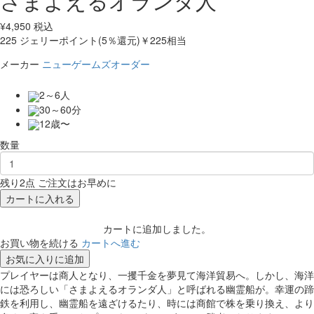
さまよえるオランダ人
¥
4,950
税込
225
ジェリーポイント(5％還元)
￥225相当
メーカー
ニューゲームズオーダー
2～6人
30～60分
12歳〜
数量
残り2点 ご注文はお早めに
カートに入れる
カートに追加しました。
お買い物を続ける
カートへ進む
お気に入りに追加
プレイヤーは商人となり、一攫千金を夢見て海洋貿易へ。しかし、海洋
には恐ろしい「さまよえるオランダ人」と呼ばれる幽霊船が。幸運の蹄
鉄を利用し、幽霊船を遠ざけるたり、時には商館で株を乗り換え、より