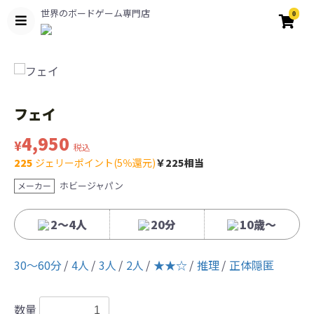
世界のボードゲーム専門店
0
フェイ
4,950
¥
税込
225
ジェリーポイント(5％還元)
￥225相当
ホビージャパン
メーカー
2〜4人
20分
10歳〜
30〜60分
4人
3人
2人
★★☆
推理
正体隠匿
数量