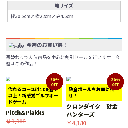
箱サイズ
縦30.5cm×横22cm×高4.5cm
今週のお買い得！
週替わりで人気商品を中心に割引セールを行います！今
週はこの作品！
20%
20%
0FF
0FF
作れるコースは100通り
砂金ボールをお皿に残
以上！新感覚ゴルフボー
せ！
ドゲーム
クロンダイク 砂金
Pitch&Plakks
ハンターズ
￥9,900
￥4,180