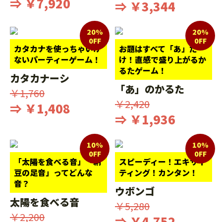
⇒ ￥7,920
⇒ ￥3,344
20%
20%
0FF
0FF
カタカナを使っちゃいけ
お題はすべて「あ」だ
ないパーティーゲーム！
け！直感で盛り上がるか
るたゲーム！
カタカナーシ
「あ」のかるた
￥1,760
￥2,420
⇒ ￥1,408
⇒ ￥1,936
10%
10%
0FF
0FF
「太陽を食べる音」「納
スピーディー！エキサイ
豆の足音」ってどんな
ティング！カンタン！
音？
ウボンゴ
太陽を食べる音
￥5,280
￥2,200
⇒ ￥4,752