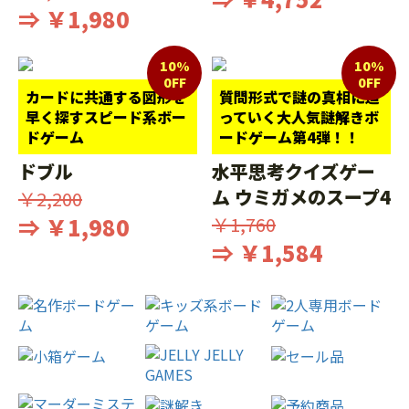
⇒ ￥1,980
10%
10%
0FF
0FF
カードに共通する図形を
質問形式で謎の真相に迫
早く探すスピード系ボー
っていく大人気謎解きボ
ドゲーム
ードゲーム第4弾！！
ドブル
水平思考クイズゲー
ム ウミガメのスープ4
￥2,200
⇒ ￥1,980
￥1,760
⇒ ￥1,584