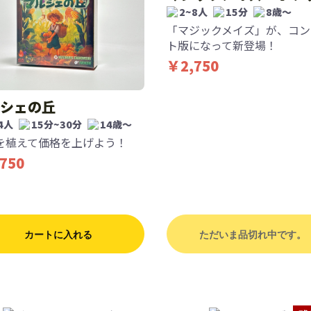
2~8人
15分
8歳〜
「マジックメイズ」が、コン
ト版になって新登場！
￥2,750
シェの丘
4人
15分~30分
14歳〜
を植えて価格を上げよう！
750
カートに入れる
ただいま品切れ中です。