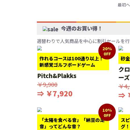
最初へ
今週のお買い得！
週替わりで人気商品を中心に割引セールを行
20%
0FF
作れるコースは100通り以上！
砂金
新感覚ゴルフボードゲーム
クロ
Pitch&Plakks
ーズ
￥9,900
￥4,
⇒ ￥7,920
⇒ 
10%
0FF
「太陽を食べる音」「納豆の足
スピ
音」ってどんな音？
グ！