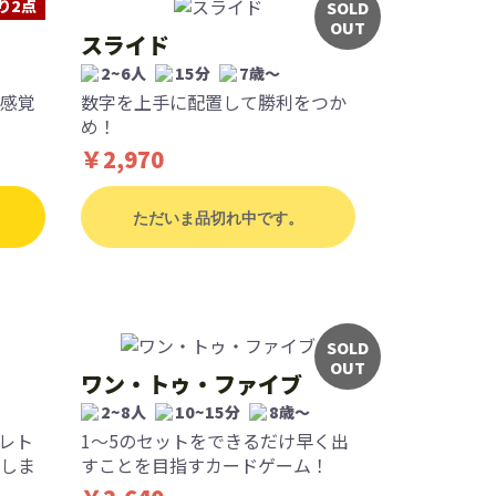
り2点
SOLD
OUT
スライド
2~6人
15分
7歳〜
感覚
数字を上手に配置して勝利をつか
め！
￥2,970
ただいま品切れ中です。
SOLD
OUT
ワン・トゥ・ファイブ
2~8人
10~15分
8歳〜
レト
1〜5のセットをできるだけ早く出
しま
すことを目指すカードゲーム！