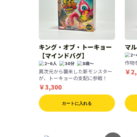
キング・オブ・トーキョー
マル
【マインドバグ】
2~
作物
2~6人
30分
8歳〜
￥2,
異次元から襲来した新モンスター
が、トーキョーの支配に参戦！
￥3,300
カートに入れる