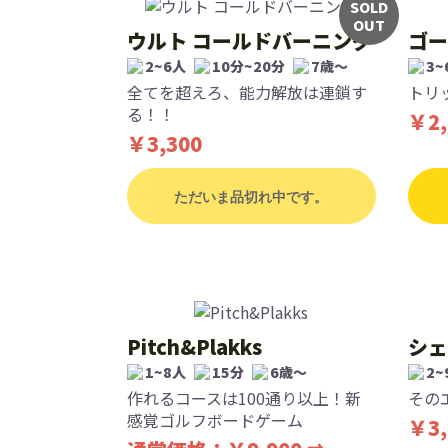
SOLD
OUT
ウルト コールドバーニング
ゴー
2~6人
10分~20分
7歳〜
3~
全てを超えろ、能力解放は連鎖す
トリ
る！！
￥2,
￥3,300
ただいま品切れ中です。
Pitch&Plakks
シェ
1~8人
15分
6歳〜
2~
作れるコースは100通り以上！新
その
感覚ゴルフボードゲーム
￥3,