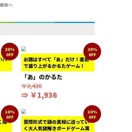
最後へ
20%
20%
0FF
0FF
いパ
お題はすべて「あ」だけ！直感
で盛り上がるかるたゲーム！
「あ」のかるた
￥2,420
⇒ ￥1,936
10%
10%
0FF
0FF
く探
質問形式で謎の真相に迫ってい
く大人気謎解きボードゲーム第