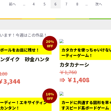
前へ
...
4
5
6
7
8
...
次へ
います！今週はこの作品！
20%
0FF
ボールをお皿に残せ！
カタカナを使っちゃいけな
ーティーゲーム！
ンダイク 砂金ハンタ
カタカナーシ
￥1,760
180
⇒ ￥1,408
￥3,344
10%
0FF
ーディー！エキサイティン
カードに共通する図形を早
カンタン！
すスピード系ボードゲーム