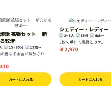
シェディー・レディー
爆誕 拡張セット ─新
2~6人
15分
6歳〜
る救済─
3枚の手札で挑戦とカケ。
人
15~35分
13歳〜
￥2,970
0語の善なる金言が解放され
310
カートに入れる
カートに入れる