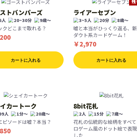
残
ストバンパーズ
ライアーセブン
6人
20~30分
9歳〜
3~5人
20分
8歳〜
ックどこまで取れる？
嘘と本当がひっくり返る、新
ダウト系カードゲーム！
200
￥2,970
カートに入れる
カートに入れる
イカートーク
8bit花札
99人
1分〜
20歳〜
2人
15分
7歳〜
エピソードは嘘？本当？
花札の伝統的な絵柄をすべて
ロゲーム風のドット絵で表現
850
した