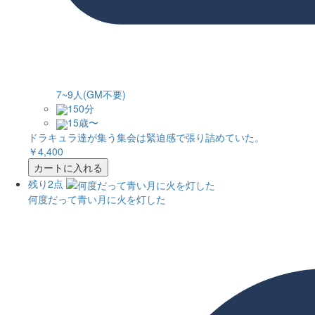
7~9人(GM不要)
150分
15歳〜
ドラキュラ達が集う集会は緊迫感で張り詰めていた。
￥4,400
カートに入れる
残り2点
何度だって青い月に火を灯した