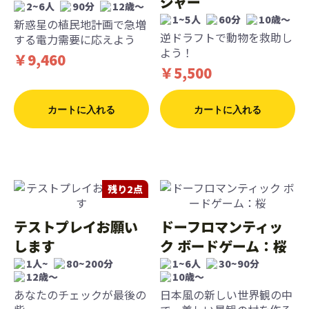
ジャー
2~6人
90分
12歳〜
1~5人
60分
10歳〜
新惑星の植民地計画で急増
逆ドラフトで動物を救助し
する電力需要に応えよう
よう！
￥9,460
￥5,500
カートに入れる
カートに入れる
残り2点
テストプレイお願い
ドーフロマンティッ
します
ク ボードゲーム：桜
1人~
80~200分
1~6人
30~90分
12歳〜
10歳〜
あなたのチェックが最後の
日本風の新しい世界観の中