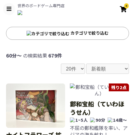
世界のボードゲーム専門店
0
カテゴリで絞り込む
60分〜
の検索結果
679件
残り2点
鄭和宝船（ていわほ
うせん）
1~5人
90分
14歳〜
不屈の鄭和艦隊を率い、ア
ナイトフラワーズ 拡
ジアの海を航れ！