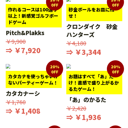
0FF
0FF
作れるコースは100通り
砂金ボールをお皿に残
以上！新感覚ゴルフボー
せ！
ドゲーム
クロンダイク 砂金
Pitch&Plakks
ハンターズ
￥9,900
￥4,180
⇒ ￥7,920
⇒ ￥3,344
20%
20%
0FF
0FF
カタカナを使っちゃいけ
お題はすべて「あ」だ
ないパーティーゲーム！
け！直感で盛り上がるか
るたゲーム！
カタカナーシ
「あ」のかるた
￥1,760
￥2,420
⇒ ￥1,408
⇒ ￥1,936