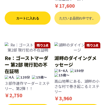
￥17,600
カートに入れる
ただいま品切れ中です。
残り2点
残り2点
Re：ゴーストマーダ
湖畔のダイイングメ
ー 第2部 現行犯の不
ッセージ
在証明
5~6人
150分
15歳〜
4人
120分
15歳〜
高山地帯にある、湖畔の小
３部作連作マーダーミステ
さな村で巻き起こるミステ
リー、第2弾！！
リー
￥2,750
￥3,960