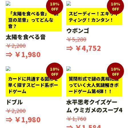
10%
10%
0FF
0FF
「太陽を食べる音」「納
スピーディー！エキサイ
豆の足音」ってどんな
ティング！カンタン！
音？
ウボンゴ
太陽を食べる音
￥5,280
￥2,200
⇒ ￥4,752
⇒ ￥1,980
10%
10%
0FF
0FF
カードに共通する図形を
質問形式で謎の真相に迫
早く探すスピード系ボー
っていく大人気謎解きボ
ドゲーム
ードゲーム第4弾！！
ドブル
水平思考クイズゲー
ム ウミガメのスープ4
￥2,200
⇒ ￥1,980
￥1,760
⇒ ￥1,584