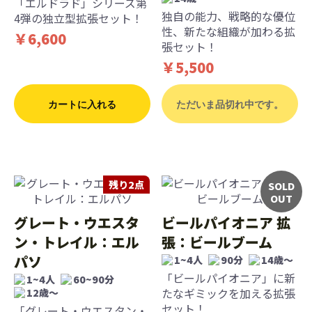
「エルドラド」シリーズ第
独自の能力、戦略的な優位
4弾の独立型拡張セット！
性、新たな組織が加わる拡
￥6,600
張セット！
￥5,500
カートに入れる
ただいま品切れ中です。
残り2点
SOLD
OUT
グレート・ウエスタ
ビールパイオニア 拡
ン・トレイル：エル
張：ビールブーム
パソ
1~4人
90分
14歳〜
「ビールパイオニア」に新
1~4人
60~90分
たなギミックを加える拡張
12歳〜
セット！
「グレート・ウエスタン・