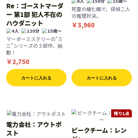
6人
150分
15歳〜
Re：ゴーストマーダ
死霊の棲む館で、探偵二人
ー 第1部 犯人不在の
の推理対決。
ハウダニット
￥3,960
4人
120分
15歳〜
マーダーミステリーの”ミ
ニ”シリーズの３部作、始
動！
￥2,750
カートに入れる
カートに入れる
残り1点
電力会社：アウトポ
ピークチーム：レン
スト