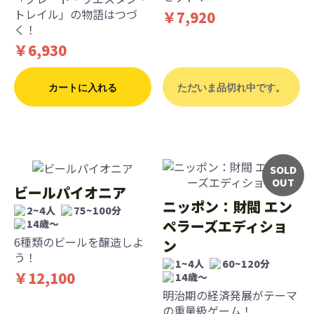
トレイル」の物語はつづ
￥7,920
く！
￥6,930
カートに入れる
ただいま品切れ中です。
SOLD
OUT
ビールパイオニア
ニッポン：財閥 エン
2~4人
75~100分
ペラーズエディショ
14歳〜
6種類のビールを醸造しよ
ン
う！
1~4人
60~120分
￥12,100
14歳〜
明治期の経済発展がテーマ
の重量級ゲーム！