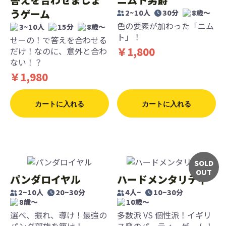
うゲーム
2~10人
30分
8歳〜
色の要素が加わった「ニム
3~10人
15分
8歳〜
ト」！
せーの！で答えを合わせる
￥1,800
だけ！なのに、意外と合わ
ない！？
￥1,980
カートに入れる
カートに入れる
SOLD
OUT
パンダロイヤル
ハードメンタリティ
2~10人
20~30分
4人~
10~30分
8歳〜
10歳〜
選べ、振れ、導け！最強の
多数派 VS 個性派！イギリ