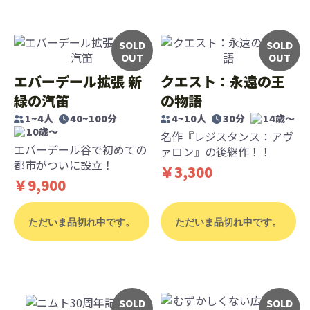
SOLD
SOLD
OUT
OUT
エバーデール拡張 新
クエスト：永遠の王
緑の汽笛
の物語
1~4人
40~100分
4~10人
30分
14歳〜
10歳〜
名作『レジスタンス：アヴ
エバーデール谷で初めての
ァロン』の後継作！！
都市がついに設立！
￥3,300
￥9,900
ただいま品切れ中です。
ただいま品切れ中です。
SOLD
SOLD