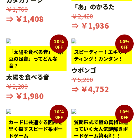
「あ」のかるた
￥1,760
￥2,420
⇒ ￥1,408
⇒ ￥1,936
10%
10%
0FF
0FF
「太陽を食べる音」「納
スピーディー！エキサイ
豆の足音」ってどんな
ティング！カンタン！
音？
ウボンゴ
太陽を食べる音
￥5,280
￥2,200
⇒ ￥4,752
⇒ ￥1,980
10%
10%
0FF
0FF
カードに共通する図形を
質問形式で謎の真相に迫
早く探すスピード系ボー
っていく大人気謎解きボ
ドゲーム
ードゲーム第4弾！！