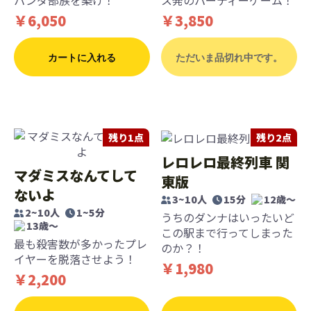
パンダ部族を築け！
ス発のパーティーゲーム！
￥6,050
￥3,850
カートに入れる
ただいま品切れ中です。
残り1点
残り2点
レロレロ最終列車 関
マダミスなんてして
東版
ないよ
3~10人
15分
12歳〜
2~10人
1~5分
うちのダンナはいったいど
13歳〜
この駅まで行ってしまった
最も殺害数が多かったプレ
のか？！
イヤーを脱落させよう！
￥1,980
￥2,200