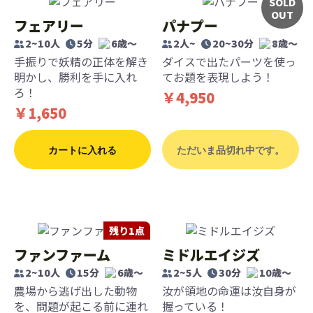
SOLD
OUT
フェアリー
パナプー
2~10人
5分
6歳〜
2人~
20~30分
8歳〜
手振りで妖精の正体を解き
ダイスで出たパーツを使っ
明かし、勝利を手に入れ
てお題を表現しよう！
ろ！
￥4,950
￥1,650
カートに入れる
ただいま品切れ中です。
残り1点
ファンファーム
ミドルエイジズ
2~10人
15分
6歳〜
2~5人
30分
10歳〜
農場から逃げ出した動物
汝が領地の命運は汝自身が
を、問題が起こる前に連れ
握っている！