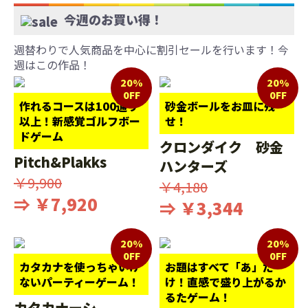
今週のお買い得！
週替わりで人気商品を中心に割引セールを行います！今
週はこの作品！
20%
20%
0FF
0FF
作れるコースは100通り
砂金ボールをお皿に残
以上！新感覚ゴルフボー
せ！
ドゲーム
クロンダイク 砂金
Pitch&Plakks
ハンターズ
￥9,900
￥4,180
⇒ ￥7,920
⇒ ￥3,344
20%
20%
0FF
0FF
カタカナを使っちゃいけ
お題はすべて「あ」だ
ないパーティーゲーム！
け！直感で盛り上がるか
るたゲーム！
カタカナーシ