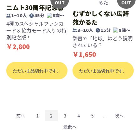
OUT
OUT
ニムト30周年記念版
むずかしくない広辞
1~10人
45分
8歳〜
苑かるた
4種のスペシャルファンカ
ード＆協力モード入りの特
3~10人
15分
8歳〜
別記念版！
辞書で「地球」はどう説明
されている？
￥2,800
￥1,650
ただいま品切れ中です。
ただいま品切れ中です。
前へ
1
2
3
4
5
...
次へ
最後へ