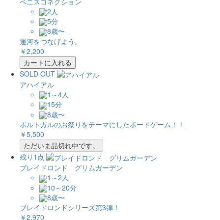
ベニスコネクション
2人
5分
8歳〜
運河をつなげよう。
￥2,200
カートに入れる
SOLD OUT
アハイアル
1～4人
15分
8歳〜
ポルトガルのお祭りをテーマにしたボードゲーム！！
￥5,500
ただいま品切れ中です。
残り1点
ブレイドロンド グリムガーデン
1～2人
10～20分
8歳〜
ブレイドロンドシリーズ第3弾！
￥2,970