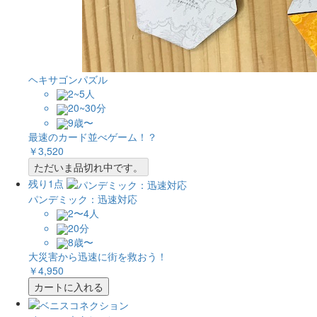
ヘキサゴンパズル
2~5人
20~30分
9歳〜
最速のカード並べゲーム！？
￥3,520
ただいま品切れ中です。
残り1点
パンデミック：迅速対応
2〜4人
20分
8歳〜
大災害から迅速に街を救おう！
￥4,950
カートに入れる