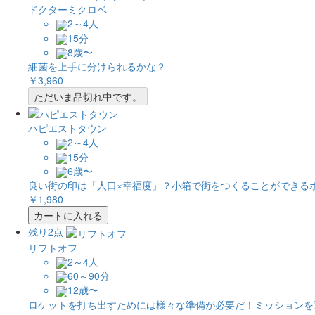
ドクターミクロベ
2～4人
15分
8歳〜
細菌を上手に分けられるかな？
￥3,960
ただいま品切れ中です。
ハピエストタウン
2～4人
15分
6歳〜
良い街の印は「人口×幸福度」？小箱で街をつくることができる
￥1,980
カートに入れる
残り2点
リフトオフ
2～4人
60～90分
12歳〜
ロケットを打ち出すためには様々な準備が必要だ！ミッションを