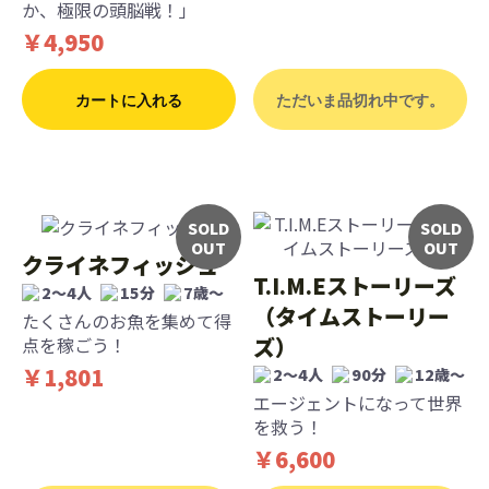
か、極限の頭脳戦！」
￥4,950
カートに入れる
ただいま品切れ中です。
SOLD
SOLD
OUT
OUT
クライネフィッシュ
T.I.M.Eストーリーズ
2～4人
15分
7歳〜
（タイムストーリー
たくさんのお魚を集めて得
ズ）
点を稼ごう！
￥1,801
2〜4人
90分
12歳〜
エージェントになって世界
を救う！
￥6,600