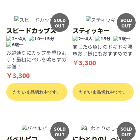
SOLD
SOLD
OUT
OUT
スピードカップス
スティッキー
2〜4人
10〜15分
2〜4人
15分
3歳〜
6歳〜
崩したら負けのドキドキ勝
お題通りにカップを重ねよ
負お子様にもおすすめです
う！最初にベルを鳴らすの
￥3,300
は誰？
￥3,300
ただいま品切れ中です。
ただいま品切れ中です。
SOLD
SOLD
OUT
OUT
バベルピコ
にわとりのしっぽ