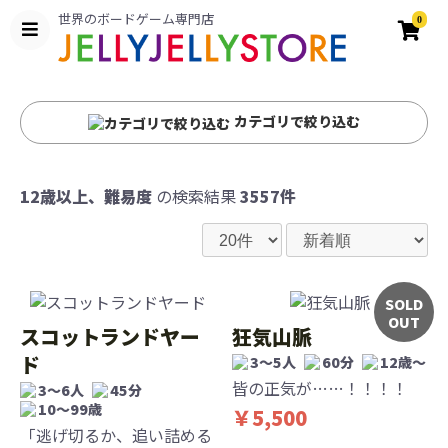
世界のボードゲーム専門店
0
カテゴリで絞り込む
12歳以上、難易度
の検索結果
3557件
SOLD
OUT
スコットランドヤー
狂気山脈
ド
3～5人
60分
12歳〜
皆の正気が……！！！！
3〜6人
45分
10〜99歳
￥5,500
「逃げ切るか、追い詰める