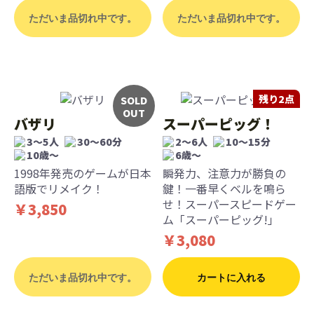
ただいま品切れ中です。
ただいま品切れ中です。
残り2点
SOLD
OUT
バザリ
スーパーピッグ！
3〜5人
30〜60分
2～6人
10～15分
10歳〜
6歳〜
1998年発売のゲームが日本
瞬発力、注意力が勝負の
語版でリメイク！
鍵！一番早くベルを鳴ら
せ！スーパースピードゲー
￥3,850
ム「スーパーピッグ!」
￥3,080
ただいま品切れ中です。
カートに入れる