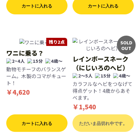
カートに入れる
カートに入れる
残り2点
SOLD
OUT
ワニに乗る？
レインボースネーク
2~4人
15分
4歳〜
（にじいろのヘビ）
動物モチーフのバランスゲ
ーム。木製のコマがキュー
2～5人
15分
4歳〜
ト！
カラフルなヘビをつなげて
得点ゲット！4歳からあそ
￥4,620
べます。
￥1,540
カートに入れる
ただいま品切れ中です。