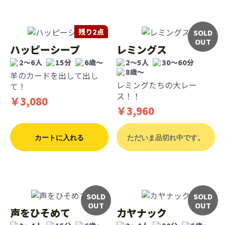
残り2点
SOLD
OUT
ハッピーシープ
レミングス
2～6人
15分
6歳〜
2～5人
30～60分
8歳〜
羊のカードを出して出し
レミングたちの大レー
て！
ス！！
￥3,080
￥3,960
カートに入れる
ただいま品切れ中です。
SOLD
SOLD
OUT
OUT
声をひそめて
カヤナック