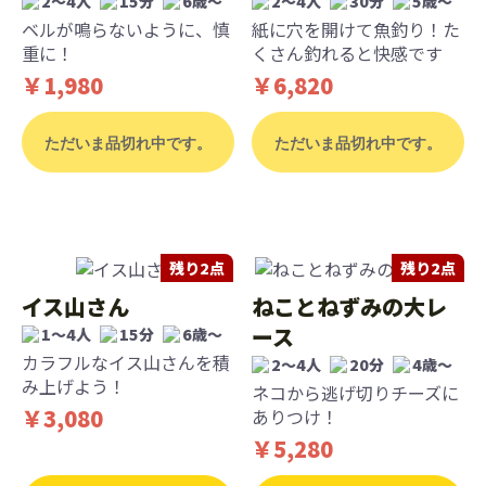
2～4人
15分
6歳〜
2〜4人
30分
5歳〜
ベルが鳴らないように、慎
紙に穴を開けて魚釣り！た
重に！
くさん釣れると快感です
￥1,980
￥6,820
ただいま品切れ中です。
ただいま品切れ中です。
残り2点
残り2点
イス山さん
ねことねずみの大レ
ース
1～4人
15分
6歳〜
カラフルなイス山さんを積
2〜4人
20分
4歳〜
み上げよう！
ネコから逃げ切りチーズに
￥3,080
ありつけ！
￥5,280