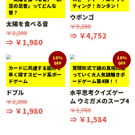
豆の足音」ってどんな
ティング！カンタン！
音？
ウボンゴ
太陽を食べる音
￥5,280
￥2,200
⇒ ￥4,752
⇒ ￥1,980
10%
10%
0FF
0FF
カードに共通する図形を
質問形式で謎の真相に迫
早く探すスピード系ボー
っていく大人気謎解きボ
ドゲーム
ードゲーム第4弾！！
ドブル
水平思考クイズゲー
ム ウミガメのスープ4
￥2,200
⇒ ￥1,980
￥1,760
⇒ ￥1,584