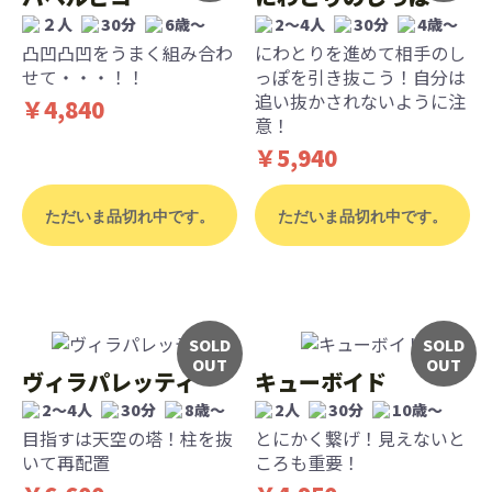
２人
30分
6歳〜
2～4人
30分
4歳〜
凸凹凸凹をうまく組み合わ
にわとりを進めて相手のし
せて・・・！！
っぽを引き抜こう！自分は
追い抜かされないように注
￥4,840
意！
￥5,940
ただいま品切れ中です。
ただいま品切れ中です。
SOLD
SOLD
OUT
OUT
ヴィラパレッティ
キューボイド
2～4人
30分
8歳〜
2人
30分
10歳〜
目指すは天空の塔！柱を抜
とにかく繋げ！見えないと
いて再配置
ころも重要！