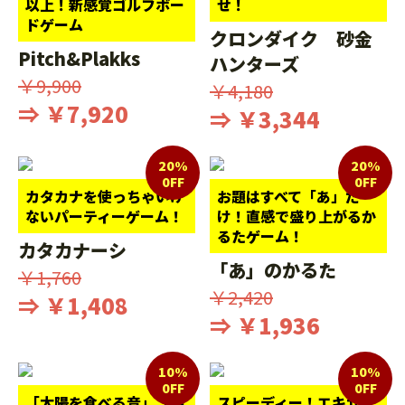
以上！新感覚ゴルフボー
せ！
ドゲーム
クロンダイク 砂金
Pitch&Plakks
ハンターズ
￥9,900
￥4,180
⇒ ￥7,920
⇒ ￥3,344
20%
20%
0FF
0FF
カタカナを使っちゃいけ
お題はすべて「あ」だ
ないパーティーゲーム！
け！直感で盛り上がるか
るたゲーム！
カタカナーシ
「あ」のかるた
￥1,760
￥2,420
⇒ ￥1,408
⇒ ￥1,936
10%
10%
0FF
0FF
「太陽を食べる音」「納
スピーディー！エキサイ