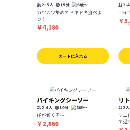
2~5人
15分
6歳〜
2-
ガツガツ集めてドキドキ食べよ
コイ
う！
￥5,
￥4,180
カートに入れる
バイキングシーソー
リト
2-4人
10分
8歳〜
2人
船が傾くぞ〜！
ワニ
て遊
￥2,860
￥1,