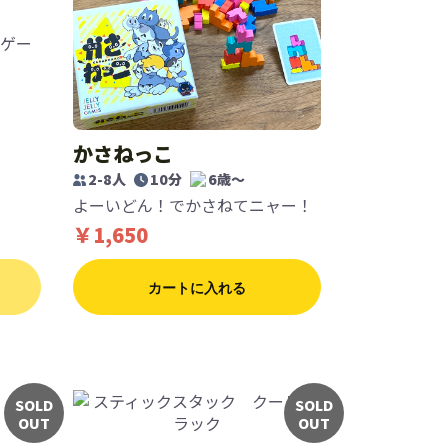
ゲー
かさねっこ
2-8人
10分
6歳〜
よーいどん！でかさねてニャー！
￥1,650
カートに入れる
SOLD
SOLD
OUT
OUT