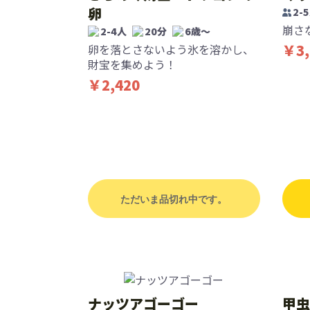
卵
2-
崩さ
2-4人
20分
6歳〜
￥3,
卵を落とさないよう氷を溶かし、
財宝を集めよう！
￥2,420
ただいま品切れ中です。
ナッツアゴーゴー
甲虫