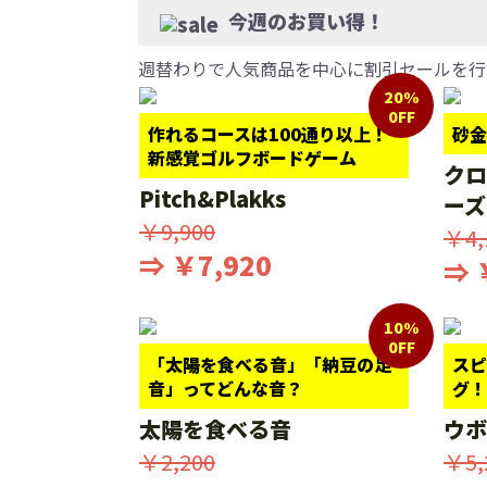
今週のお買い得！
週替わりで人気商品を中心に割引セールを行
20%
0FF
作れるコースは100通り以上！
砂金
新感覚ゴルフボードゲーム
クロ
Pitch&Plakks
ーズ
￥9,900
￥4,
⇒ ￥7,920
⇒ 
10%
0FF
「太陽を食べる音」「納豆の足
スピ
音」ってどんな音？
グ！
太陽を食べる音
ウボ
￥2,200
￥5,