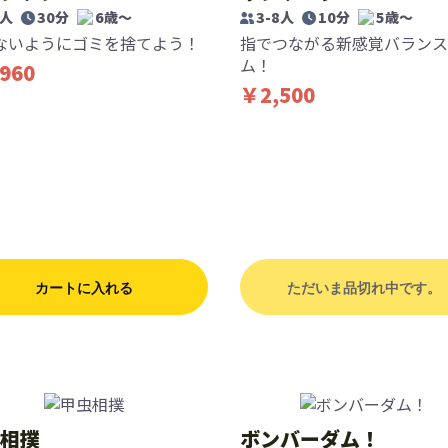
5人
30分
6歳〜
3-8人
10分
5歳〜
ないようにゴミを捨てよう！
指でつながる新感覚バランス
ム！
960
￥2,500
カートに入れる
ただいま品切れ中です。
相撲
ボンバーダム！