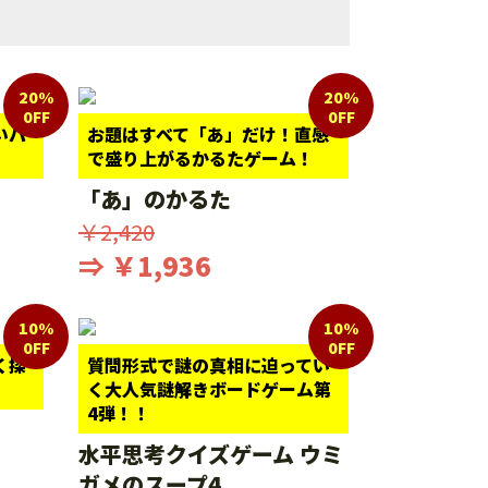
20%
20%
0FF
0FF
いパ
お題はすべて「あ」だけ！直感
で盛り上がるかるたゲーム！
「あ」のかるた
￥2,420
⇒ ￥1,936
10%
10%
0FF
0FF
く探
質問形式で謎の真相に迫ってい
く大人気謎解きボードゲーム第
4弾！！
水平思考クイズゲーム ウミ
ガメのスープ4