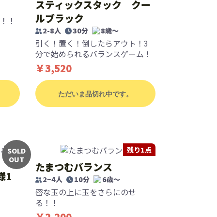
スティックスタック クー
ルブラック
！！
2-8人
30分
8歳〜
引く！置く！倒したらアウト！3
分で始められるバランスゲーム！
￥3,520
ただいま品切れ中です。
残り1点
SOLD
OUT
たまつむバランス
様1
2~4人
10分
6歳〜
密な玉の上に玉をさらにのせ
る！！
￥2,200