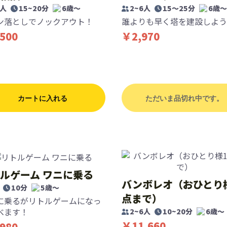
4人
15~20分
6歳〜
2~6人
15～25分
6歳〜
ン落としでノックアウト！
誰よりも早く塔を建設しよう
500
￥2,970
カートに入れる
ただいま品切れ中です。
ルゲーム ワニに乗る
バンボレオ（おひとり
10分
5歳〜
点まで）
に乗るがリトルゲームになっ
べます！
2~6人
10~20分
6歳〜
￥11,660
980