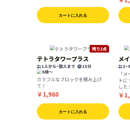
カートに入れる
残り2点
テトラタワープラス
メイ
1人から~数人まで
15分
2~
6歳〜
「メ
カラフルなブロックを積み上げ
トに
て！
した
￥1,980
￥1,
カートに入れる