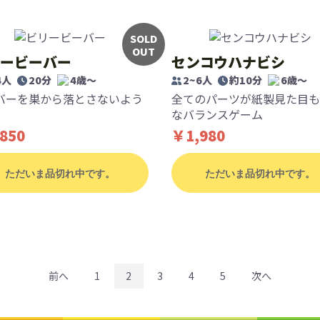
SOLD
OUT
ービーバー
センコウハナビシ
4人
20分
4歳〜
2~6人
約10分
6歳〜
バーを巣から落とさないよう
全てのパーツが紙製見た目も
なバランスゲーム
850
￥1,980
ただいま品切れ中です。
ただいま品切れ中です。
前へ
1
2
3
4
5
次へ