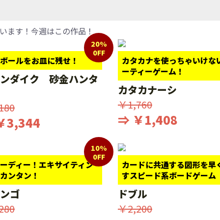
います！今週はこの作品！
20%
0FF
ボールをお皿に残せ！
カタカナを使っちゃいけな
ーティーゲーム！
ンダイク 砂金ハンタ
カタカナーシ
￥1,760
180
⇒ ￥1,408
￥3,344
10%
0FF
ーディー！エキサイティン
カードに共通する図形を早
カンタン！
すスピード系ボードゲーム
ンゴ
ドブル
280
￥2,200