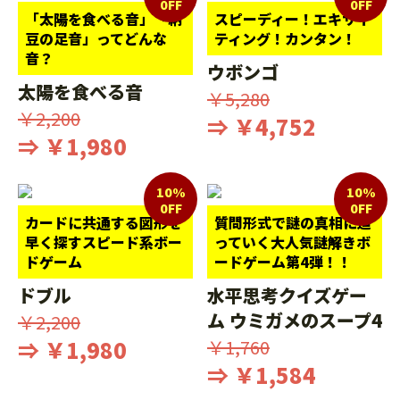
0FF
0FF
「太陽を食べる音」「納
スピーディー！エキサイ
豆の足音」ってどんな
ティング！カンタン！
音？
ウボンゴ
太陽を食べる音
￥5,280
￥2,200
⇒ ￥4,752
⇒ ￥1,980
10%
10%
0FF
0FF
カードに共通する図形を
質問形式で謎の真相に迫
早く探すスピード系ボー
っていく大人気謎解きボ
ドゲーム
ードゲーム第4弾！！
ドブル
水平思考クイズゲー
ム ウミガメのスープ4
￥2,200
⇒ ￥1,980
￥1,760
⇒ ￥1,584