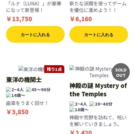
「ルナ（LUNA）」が豪華
新たな派閥を使ってゲーム
になって新登場！
を優位に進めよう！！
￥13,750
￥6,160
カートに入れる
カートに入れる
残り1点
SOLD
OUT
東洋の機関士
神殿の謎 Mystery of
2~4人
45～90分
the Temples
14歳〜
歯車をうまく回せ！
2~4人
20~40分
10歳〜
￥3,850
神殿や荒野を訪ねて、呪い
を解いていきましょう。
￥2,420